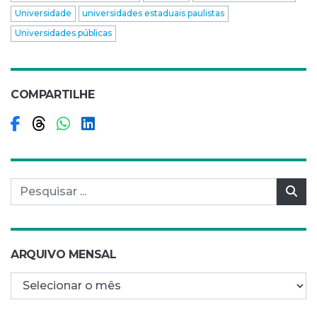
Universidade
universidades estaduais paulistas
Universidades públicas
COMPARTILHE
Compartilhar no Facebook
Compartilhar no Threads
Compartilhar no WhatsApp
Compartilhar no LinkedIn
Pesquisar por:
Pes
ARQUIVO MENSAL
Arquivo mensal