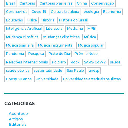
Brasil
Cantoras
Cantoras brasileiras
China
Conservação
Coronavírus
Covid-19
Cultura brasileira
ecologia
Economia
Educação
Física
História
História do Brasil
Inteligência Artificial
Literatura
Medicina
MPB
Mudança climática
mudanças climáticas
Música
Música brasileira
Música instrumental
Música popular
Pandemia
Pesquisa
Prato do Dia
Prêmio Nobel
Relações INternacionais
rio claro
Rock
SARS-CoV-2
saúde
saúde pública
sustentabilidade
São Paulo
unesp
Unesp 50 anos
Universidade
universidades estaduais paulistas
CATEGORIAS
Acontece
Artigos
Editoriais