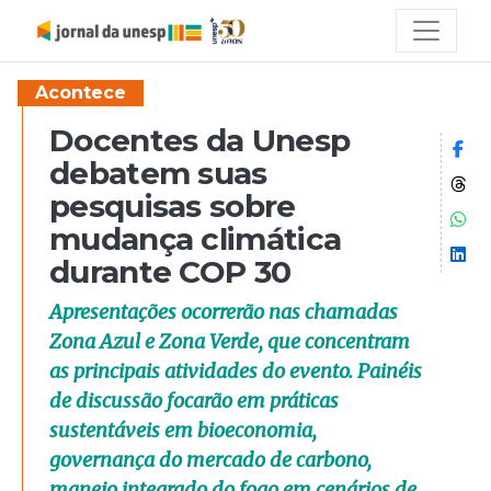
Acontece
Docentes da Unesp
Co
debatem suas
Co
pesquisas sobre
Co
mudança climática
Co
durante COP 30
Apresentações ocorrerão nas chamadas
Zona Azul e Zona Verde, que concentram
as principais atividades do evento. Painéis
de discussão focarão em práticas
sustentáveis em bioeconomia,
governança do mercado de carbono,
manejo integrado do fogo em cenários de