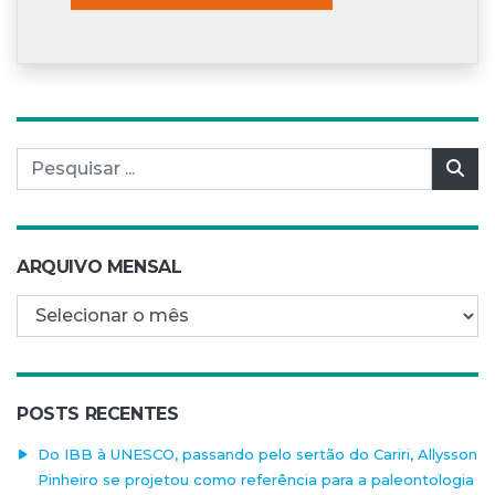
Pesquisar por:
Pes
ARQUIVO MENSAL
Arquivo mensal
POSTS RECENTES
Do IBB à UNESCO, passando pelo sertão do Cariri, Allysson
Pinheiro se projetou como referência para a paleontologia