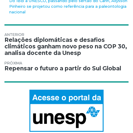
Do IBB à UNESCO, passando pelo sertão do Cariri, Allysson
Pinheiro se projetou como referência para a paleontologia
nacional
Navegação de Post
Relações diplomáticas e desafios
climáticos ganham novo peso na COP 30,
analisa docente da Unesp
Repensar o futuro a partir do Sul Global