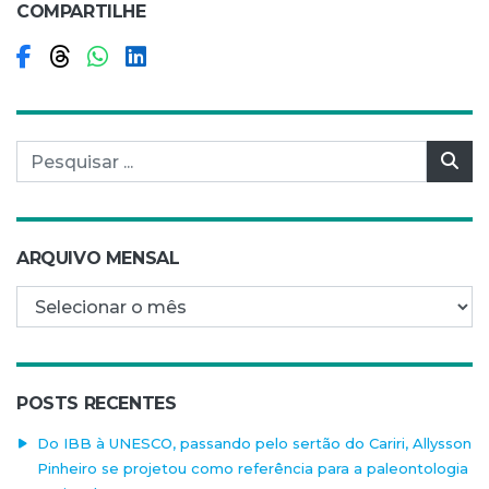
COMPARTILHE
Compartilhar no Facebook
Compartilhar no Threads
Compartilhar no WhatsApp
Compartilhar no LinkedIn
Pesquisar por:
Pes
ARQUIVO MENSAL
Arquivo mensal
POSTS RECENTES
Do IBB à UNESCO, passando pelo sertão do Cariri, Allysson
Pinheiro se projetou como referência para a paleontologia