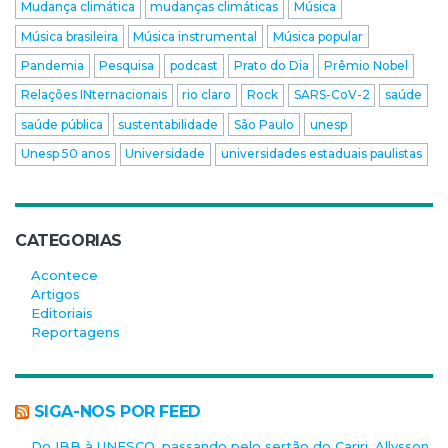
Mudança climática
mudanças climáticas
Música
Música brasileira
Música instrumental
Música popular
Pandemia
Pesquisa
podcast
Prato do Dia
Prêmio Nobel
Relações INternacionais
rio claro
Rock
SARS-CoV-2
saúde
saúde pública
sustentabilidade
São Paulo
unesp
Unesp 50 anos
Universidade
universidades estaduais paulistas
CATEGORIAS
Acontece
Artigos
Editoriais
Reportagens
SIGA-NOS POR FEED
Do IBB à UNESCO, passando pelo sertão do Cariri, Allysson