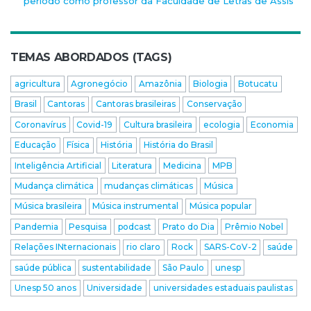
período como professor da Faculdade de Letras de Assis
TEMAS ABORDADOS (TAGS)
agricultura
Agronegócio
Amazônia
Biologia
Botucatu
Brasil
Cantoras
Cantoras brasileiras
Conservação
Coronavírus
Covid-19
Cultura brasileira
ecologia
Economia
Educação
Física
História
História do Brasil
Inteligência Artificial
Literatura
Medicina
MPB
Mudança climática
mudanças climáticas
Música
Música brasileira
Música instrumental
Música popular
Pandemia
Pesquisa
podcast
Prato do Dia
Prêmio Nobel
Relações INternacionais
rio claro
Rock
SARS-CoV-2
saúde
saúde pública
sustentabilidade
São Paulo
unesp
Unesp 50 anos
Universidade
universidades estaduais paulistas