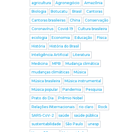
agricultura
Agronegócio
Amazônia
Biologia
Botucatu
Brasil
Cantoras
Cantoras brasileiras
China
Conservação
Coronavírus
Covid-19
Cultura brasileira
ecologia
Economia
Educação
Física
História
História do Brasil
Inteligência Artificial
Literatura
Medicina
MPB
Mudança climática
mudanças climáticas
Música
Música brasileira
Música instrumental
Música popular
Pandemia
Pesquisa
Prato do Dia
Prêmio Nobel
Relações INternacionais
rio claro
Rock
SARS-CoV-2
saúde
saúde pública
sustentabilidade
São Paulo
unesp