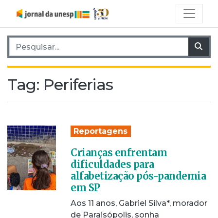
Pesquisar por:
Pes
Tag:
Periferias
Reportagens
Crianças enfrentam
dificuldades para
alfabetização pós-pandemia
em SP
Aos 11 anos, Gabriel Silva*, morador
de Paraisópolis, sonha