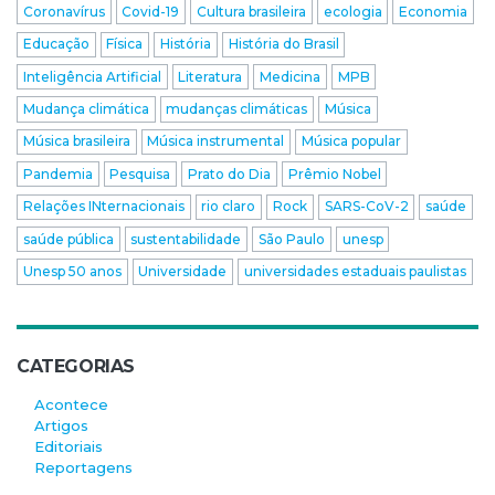
Coronavírus
Covid-19
Cultura brasileira
ecologia
Economia
Educação
Física
História
História do Brasil
Inteligência Artificial
Literatura
Medicina
MPB
Mudança climática
mudanças climáticas
Música
Música brasileira
Música instrumental
Música popular
Pandemia
Pesquisa
Prato do Dia
Prêmio Nobel
Relações INternacionais
rio claro
Rock
SARS-CoV-2
saúde
saúde pública
sustentabilidade
São Paulo
unesp
Unesp 50 anos
Universidade
universidades estaduais paulistas
CATEGORIAS
Acontece
Artigos
Editoriais
Reportagens