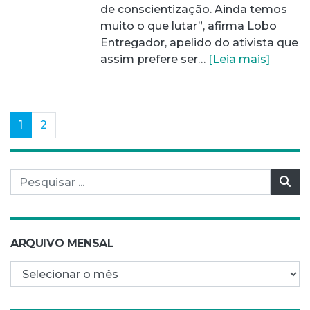
de conscientização. Ainda temos
muito o que lutar”, afirma Lobo
Entregador, apelido do ativista que
assim prefere ser…
[Leia mais]
(current)
1
2
Pesquisar por:
Pes
ARQUIVO MENSAL
Arquivo mensal