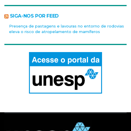
SIGA-NOS POR FEED
Presença de pastagens e lavouras no entorno de rodovias
eleva o risco de atropelamento de mamíferos