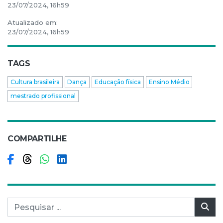
23/07/2024, 16h59
Atualizado em:
23/07/2024, 16h59
TAGS
Cultura brasileira
Dança
Educação física
Ensino Médio
mestrado profissional
COMPARTILHE
Compartilhar no Facebook
Compartilhar no Threads
Compartilhar no WhatsApp
Compartilhar no LinkedIn
Pesquisar por:
Pes