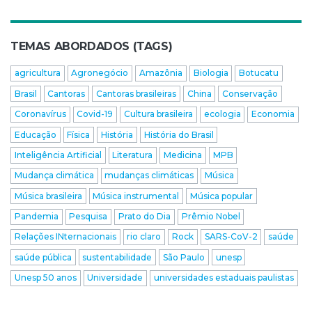
TEMAS ABORDADOS (TAGS)
agricultura
Agronegócio
Amazônia
Biologia
Botucatu
Brasil
Cantoras
Cantoras brasileiras
China
Conservação
Coronavírus
Covid-19
Cultura brasileira
ecologia
Economia
Educação
Física
História
História do Brasil
Inteligência Artificial
Literatura
Medicina
MPB
Mudança climática
mudanças climáticas
Música
Música brasileira
Música instrumental
Música popular
Pandemia
Pesquisa
Prato do Dia
Prêmio Nobel
Relações INternacionais
rio claro
Rock
SARS-CoV-2
saúde
saúde pública
sustentabilidade
São Paulo
unesp
Unesp 50 anos
Universidade
universidades estaduais paulistas