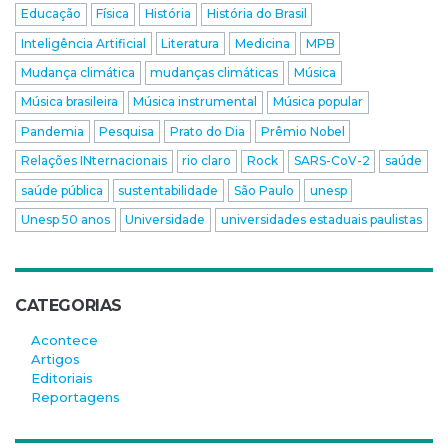
Educação
Física
História
História do Brasil
Inteligência Artificial
Literatura
Medicina
MPB
Mudança climática
mudanças climáticas
Música
Música brasileira
Música instrumental
Música popular
Pandemia
Pesquisa
Prato do Dia
Prêmio Nobel
Relações INternacionais
rio claro
Rock
SARS-CoV-2
saúde
saúde pública
sustentabilidade
São Paulo
unesp
Unesp 50 anos
Universidade
universidades estaduais paulistas
CATEGORIAS
Acontece
Artigos
Editoriais
Reportagens