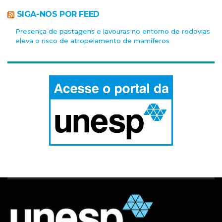
SIGA-NOS POR FEED
Presença de pastagens e lavouras no entorno de rodovias
eleva o risco de atropelamento de mamíferos