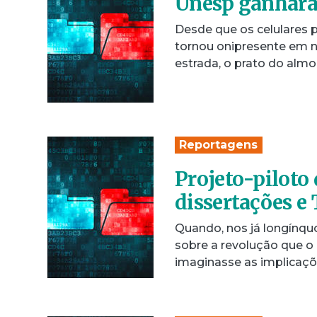
Unesp ganhará 
Desde que os celulares 
tornou onipresente em 
estrada, o prato do alm
Reportagens
Projeto-piloto 
dissertações e
Quando, nos já longínquo
sobre a revolução que o 
imaginasse as implicaç