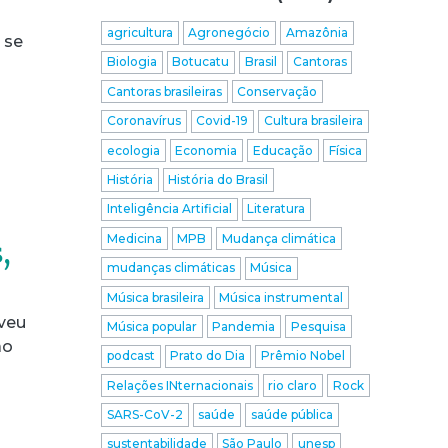
agricultura
Agronegócio
Amazônia
 se
Biologia
Botucatu
Brasil
Cantoras
Cantoras brasileiras
Conservação
Coronavírus
Covid-19
Cultura brasileira
ecologia
Economia
Educação
Física
História
História do Brasil
Inteligência Artificial
Literatura
Medicina
MPB
Mudança climática
,
mudanças climáticas
Música
Música brasileira
Música instrumental
eveu
Música popular
Pandemia
Pesquisa
ão
podcast
Prato do Dia
Prêmio Nobel
Relações INternacionais
rio claro
Rock
SARS-CoV-2
saúde
saúde pública
sustentabilidade
São Paulo
unesp