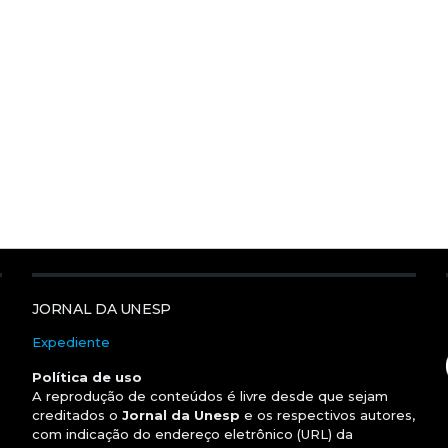
JORNAL DA UNESP
Expediente
Política de uso
A reprodução de conteúdos é livre desde que sejam
creditados o
Jornal da Unesp
e os respectivos autores,
com indicação do endereço eletrônico (URL) da