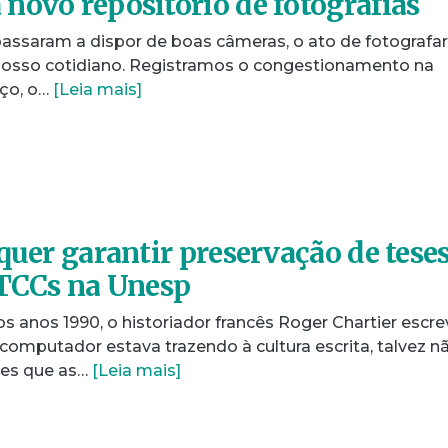
novo repositório de fotografias
passaram a dispor de boas câmeras, o ato de fotografar
nosso cotidiano. Registramos o congestionamento na
oço, o…
[Leia mais]
quer garantir preservação de teses
 TCCs na Unesp
s anos 1990, o historiador francês Roger Chartier escr
computador estava trazendo à cultura escrita, talvez n
ões que as…
[Leia mais]