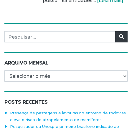
possui 165 entidades…
[Leia mais]
Pesquisar por:
Pes
ARQUIVO MENSAL
Arquivo mensal
POSTS RECENTES
Presença de pastagens e lavouras no entorno de rodovias
eleva o risco de atropelamento de mamíferos
Pesquisador da Unesp é primeiro brasileiro indicado ao