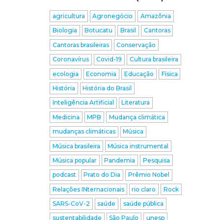
agricultura
Agronegócio
Amazônia
Biologia
Botucatu
Brasil
Cantoras
Cantoras brasileiras
Conservação
Coronavírus
Covid-19
Cultura brasileira
ecologia
Economia
Educação
Física
História
História do Brasil
Inteligência Artificial
Literatura
Medicina
MPB
Mudança climática
mudanças climáticas
Música
Música brasileira
Música instrumental
Música popular
Pandemia
Pesquisa
podcast
Prato do Dia
Prêmio Nobel
Relações INternacionais
rio claro
Rock
SARS-CoV-2
saúde
saúde pública
sustentabilidade
São Paulo
unesp