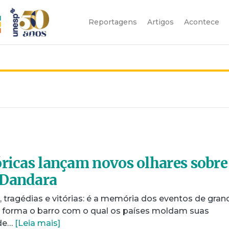
Reportagens
Artigos
Acontece
óricas lançam novos olhares sobre
 Dandara
s, tragédias e vitórias: é a memória dos eventos de gran
ue forma o barro com o qual os países moldam suas
 de…
[Leia mais]