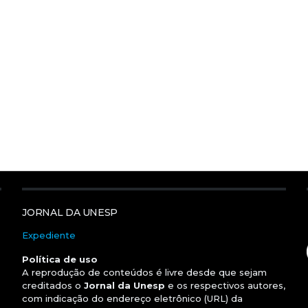
JORNAL DA UNESP
Expediente
Política de uso
A reprodução de conteúdos é livre desde que sejam
creditados o
Jornal da Unesp
e os respectivos autores,
com indicação do endereço eletrônico (URL) da