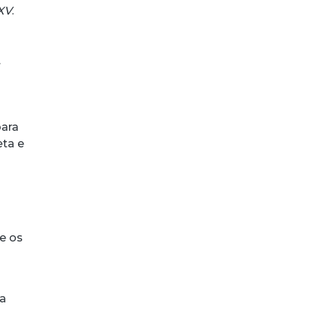
XV
.
.
para
eta e
e os
ma