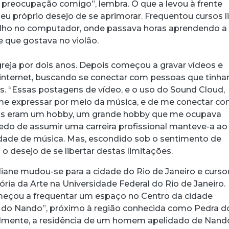
 preocupação comigo”, lembra. O que a levou à frente
seu próprio desejo de se aprimorar. Frequentou cursos l
lho no computador, onde passava horas aprendendo a
e que gostava no violão.
greja por dois anos. Depois começou a gravar vídeos e
 internet, buscando se conectar com pessoas que tinh
. “Essas postagens de vídeo, e o uso do Sound Cloud,
e expressar por meio da música, e de me conectar c
as eram um hobby, um grande hobby que me ocupava
medo de assumir uma carreira profissional manteve-a ao
dade de música. Mas, escondido sob o sentimento de
o desejo de se libertar destas limitações.
liane mudou-se para a cidade do Rio de Janeiro e curso
ria da Arte na Universidade Federal do Rio de Janeiro.
meçou a frequentar um espaço no Centro da cidade
do Nando”, próximo à região conhecida como Pedra do
ralmente, a residência de um homem apelidado de Nand