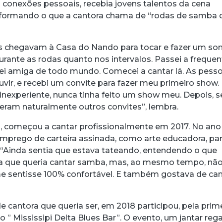
s conexões pessoais, recebia jovens talentos da cena
, formando o que a cantora chama de “rodas de samba 
s chegavam à Casa do Nando para tocar e fazer um s
durante as rodas quanto nos intervalos. Passei a frequen
nei amiga de todo mundo. Comecei a cantar lá. As pess
ir, e recebi um convite para fazer meu primeiro show.
 inexperiente, nunca tinha feito um show meu. Depois, 
ieram naturalmente outros convites”, lembra.
l, começou a cantar profissionalmente em 2017. No ano
emprego de carteira assinada, como arte educadora, pa
. “Ainda sentia que estava tateando, entendendo o que
va que queria cantar samba, mas, ao mesmo tempo, não
e sentisse 100% confortável. E também gostava de can
 cantora que queria ser, em 2018 participou, pela prim
, o ” Mississipi Delta Blues Bar”. O evento, um jantar re