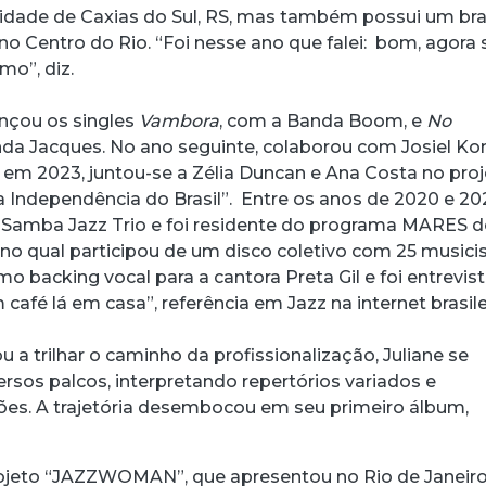
 cidade de Caxias do Sul, RS, mas também possui um br
no Centro do Rio. “Foi nesse ano que falei: bom, agora
mo”, diz.
ançou os singles
Vambora
, com a Banda Boom, e
No
da Jacques. No ano seguinte, colaborou com Josiel Ko
 em 2023, juntou-se a Zélia Duncan e Ana Costa no pro
a Independência do Brasil”. Entre os anos de 2020 e 20
 Samba Jazz Trio e foi residente do programa MARES 
, no qual participou de um disco coletivo com 25 musicis
backing vocal para a cantora Preta Gil e foi entrevis
afé lá em casa”, referência em Jazz na internet brasile
a trilhar o caminho da profissionalização, Juliane se
rsos palcos, interpretando repertórios variados e
es. A trajetória desembocou em seu primeiro álbum,
rojeto “JAZZWOMAN”, que apresentou no Rio de Janeiro