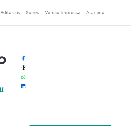
Editoriais
Séries
Versão Impressa
A Unesp
o
Compartilhar no Facebook
Compartilhar no Threads
Compartilhar no WhatsApp
Compartilhar no LinkedIn
iu
o