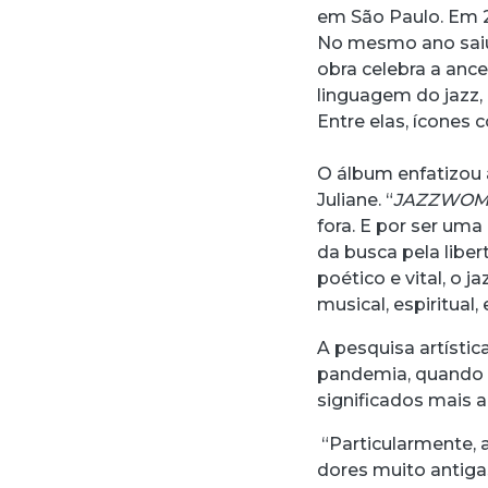
em São Paulo. Em 2
No mesmo ano saiu
obra celebra a anc
linguagem do jazz,
Entre elas, ícones 
O álbum enfatizou 
Juliane. “
JAZZWO
fora. E por ser uma
da busca pela liber
poético e vital, o 
musical, espiritual, 
A pesquisa artístic
pandemia, quando a
significados mais 
“Particularmente,
dores muito antig