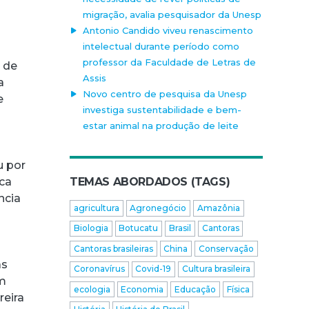
migração, avalia pesquisador da Unesp
Antonio Candido viveu renascimento
intelectual durante período como
professor da Faculdade de Letras de
o de
Assis
a
Novo centro de pesquisa da Unesp
e
investiga sustentabilidade e bem-
estar animal na produção de leite
u por
ica
TEMAS ABORDADOS (TAGS)
ncia
agricultura
Agronegócio
Amazônia
Biologia
Botucatu
Brasil
Cantoras
Cantoras brasileiras
China
Conservação
as
Coronavírus
Covid-19
Cultura brasileira
um
ecologia
Economia
Educação
Física
reira