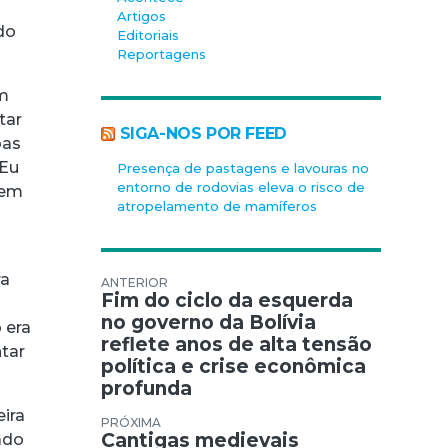
Artigos
do
Editoriais
Reportagens
om
tar
SIGA-NOS POR FEED
oas
 Eu
Presença de pastagens e lavouras no
entorno de rodovias eleva o risco de
sem
atropelamento de mamíferos
ra
Navegação de Post
Fim do ciclo da esquerda
no governo da Bolívia
 era
reflete anos de alta tensão
tar
política e crise econômica
profunda
eira
Cantigas medievais
gado