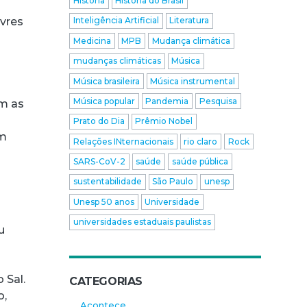
História
História do Brasil
ivres
Inteligência Artificial
Literatura
Medicina
MPB
Mudança climática
mudanças climáticas
Música
Música brasileira
Música instrumental
Música popular
Pandemia
Pesquisa
am as
Prato do Dia
Prêmio Nobel
om
Relações INternacionais
rio claro
Rock
SARS-CoV-2
saúde
saúde pública
sustentabilidade
São Paulo
unesp
Unesp 50 anos
Universidade
universidades estaduais paulistas
u
 Sal.
CATEGORIAS
o,
Acontece