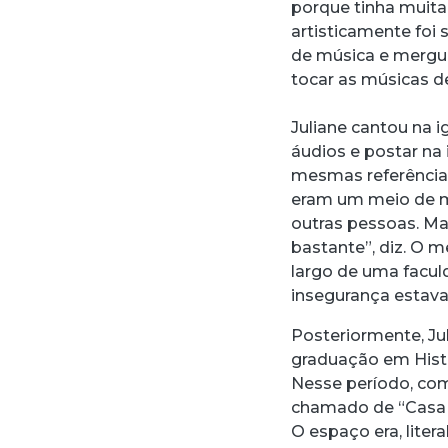
porque tinha muita
artisticamente foi 
de música e mergu
tocar as músicas d
Juliane cantou na i
áudios e postar na
mesmas referências
eram um meio de m
outras pessoas. M
bastante”, diz. O 
largo de uma facul
insegurança estava 
Posteriormente, Ju
graduação em Histó
Nesse período, co
chamado de “Casa 
O espaço era, lite