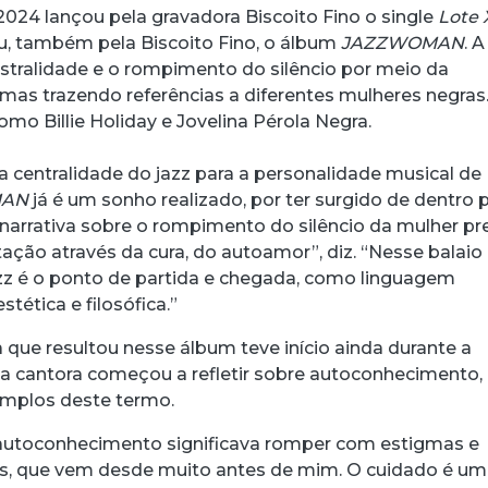
024 lançou pela gravadora Biscoito Fino o single
Lote 
, também pela Biscoito Fino, o álbum
JAZZWOMAN
. A
estralidade e o rompimento do silêncio por meio da
 mas trazendo referências a diferentes mulheres negras
como Billie Holiday e Jovelina Pérola Negra.
a centralidade do jazz para a personalidade musical de
MAN
já é um sonho realizado, por ter surgido de dentro 
 narrativa sobre o rompimento do silêncio da mulher pr
tação através da cura, do autoamor”, diz. “Nesse balaio
jazz é o ponto de partida e chegada, como linguagem
estética e filosófica.”
a que resultou nesse álbum teve início ainda durante a
 cantora começou a refletir sobre autoconhecimento, 
amplos deste termo.
 autoconhecimento significava romper com estigmas e
as, que vem desde muito antes de mim. O cuidado é u