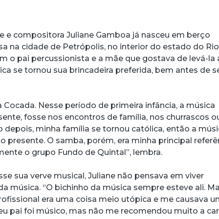
ete e compositora Juliane Gamboa já nasceu em berço
a na cidade de Petrópolis, no interior do estado do Ri
om o pai percussionista e a mãe que gostava de levá-la 
ca se tornou sua brincadeira preferida, bem antes de s
a Cocada. Nesse período de primeira infância, a música
ente, fosse nos encontros de família, nos churrascos o
 depois, minha família se tornou católica, então a mús
to presente. O samba, porém, era minha principal referê
mente o grupo Fundo de Quintal”, lembra.
e sua verve musical, Juliane não pensava em viver
da música. “O bichinho da música sempre esteve ali. M
acebook
 Threads
 no WhatsApp
ar no LinkedIn
rofissional era uma coisa meio utópica e me causava 
u pai foi músico, mas não me recomendou muito a car