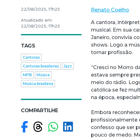
22/08/2025, 17h25
Renato Coelho
Atualizado em:
A cantora, intérpr
22/08/2025, 17h25
musical. Em sua cas
Janeiro, convivia c
shows. Logo a músi
TAGS
tornar profissão.
Cantoras
Cantoras brasileiras
Jazz
“Cresci no Morro d
estava sempre pres
MPB
Música
meio do rádio. Logo
Música brasileira
católica se fez mui
na época, especial
COMPARTILHE
Embora reconhecess
profissionalmente 
Compartilhar no F
Compartilhar no
Compartilhar
Compartilh
confesso que ser p
pouco de medo. Me