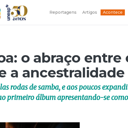
Reportagens
Artigos
Acontece
a: o abraço entre 
e a ancestralidade
elas rodas de samba, e aos poucos expand
u ao primeiro álbum apresentando-se com