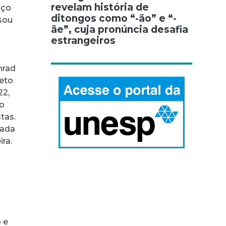
revelam história de
aço
ditongos como “-ão” e “-
 sou
ãe”, cuja pronúncia desafia
estrangeiros
nrad
jeto
22,
do
tas.
tada
ira.
 e