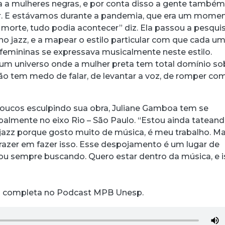
 a mulheres negras, e por conta disso a gente també
ar. E estávamos durante a pandemia, que era um mome
morte, tudo podia acontecer” diz. Ela passou a pesqui
no jazz, e a mapear o estilo particular com que cada u
femininas se expressava musicalmente neste estilo.
 um universo onde a mulher preta tem total domínio so
 não tem medo de falar, de levantar a voz, de romper co
oucos esculpindo sua obra, Juliane Gamboa tem se
palmente no eixo Rio – São Paulo. “Estou ainda tateand
 jazz porque gosto muito de música, é meu trabalho. M
azer em fazer isso. Esse despojamento é um lugar de
ou sempre buscando. Quero estar dentro da música, e 
ta completa no Podcast MPB Unesp.