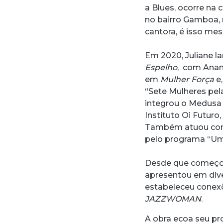
a Blues, ocorre na
no bairro Gamboa, 
cantora, é isso mes
Em 2020, Juliane l
Espelho
, com Anan
em
Mulher Força
e,
“Sete Mulheres pel
integrou o Medusa
Instituto Oi Futuro
Também atuou como 
pelo programa “Um c
Desde que começou 
apresentou em dive
estabeleceu conexõ
JAZZWOMAN
.
A obra ecoa seu p