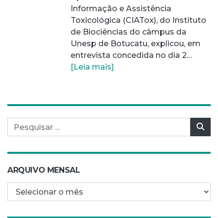
Informação e Assistência
Toxicológica (CIATox), do Instituto
de Biociências do câmpus da
Unesp de Botucatu, explicou, em
entrevista concedida no dia 2…
[Leia mais]
Pesquisar por:
Pes
ARQUIVO MENSAL
Arquivo mensal