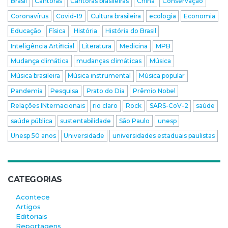
Brasil
Cantoras
Cantoras brasileiras
China
Conservação
Coronavírus
Covid-19
Cultura brasileira
ecologia
Economia
Educação
Física
História
História do Brasil
Inteligência Artificial
Literatura
Medicina
MPB
Mudança climática
mudanças climáticas
Música
Música brasileira
Música instrumental
Música popular
Pandemia
Pesquisa
Prato do Dia
Prêmio Nobel
Relações INternacionais
rio claro
Rock
SARS-CoV-2
saúde
saúde pública
sustentabilidade
São Paulo
unesp
Unesp 50 anos
Universidade
universidades estaduais paulistas
CATEGORIAS
Acontece
Artigos
Editoriais
Reportagens