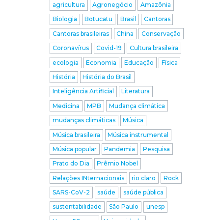
agricultura
Agronegócio
Amazônia
Biologia
Botucatu
Brasil
Cantoras
Cantoras brasileiras
China
Conservação
Coronavírus
Covid-19
Cultura brasileira
ecologia
Economia
Educação
Física
História
História do Brasil
Inteligência Artificial
Literatura
Medicina
MPB
Mudança climática
mudanças climáticas
Música
Música brasileira
Música instrumental
Música popular
Pandemia
Pesquisa
Prato do Dia
Prêmio Nobel
Relações INternacionais
rio claro
Rock
SARS-CoV-2
saúde
saúde pública
sustentabilidade
São Paulo
unesp