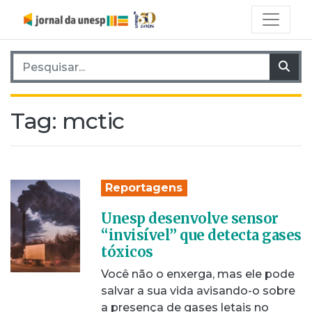
Pesquisar por:
Pes
Tag:
mctic
Reportagens
Unesp desenvolve sensor
“invisível” que detecta gases
tóxicos
Você não o enxerga, mas ele pode
salvar a sua vida avisando-o sobre
a presença de gases letais no