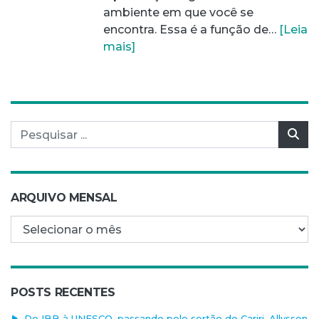
ambiente em que você se
encontra. Essa é a função de…
[Leia
mais]
Pesquisar por:
Pes
ARQUIVO MENSAL
Arquivo mensal
POSTS RECENTES
Do IBB à UNESCO, passando pelo sertão do Cariri, Allysson