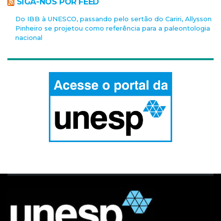
SIGA-NOS POR FEED
Do IBB à UNESCO, passando pelo sertão do Cariri, Allysson
Pinheiro se projetou como referência para a paleontologia
nacional