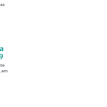
das
ra
9
nte
, em