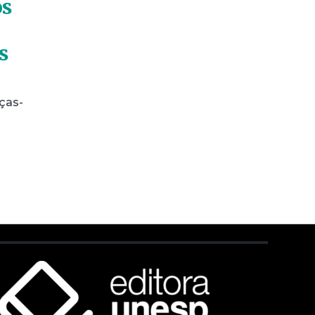
os
s
ças-