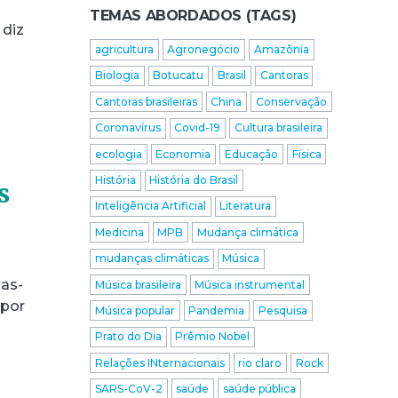
TEMAS ABORDADOS (TAGS)
 diz
agricultura
Agronegócio
Amazônia
Biologia
Botucatu
Brasil
Cantoras
Cantoras brasileiras
China
Conservação
Coronavírus
Covid-19
Cultura brasileira
ecologia
Economia
Educação
Física
História
História do Brasil
s
Inteligência Artificial
Literatura
Medicina
MPB
Mudança climática
mudanças climáticas
Música
as-
Música brasileira
Música instrumental
 por
Música popular
Pandemia
Pesquisa
Prato do Dia
Prêmio Nobel
Relações INternacionais
rio claro
Rock
SARS-CoV-2
saúde
saúde pública