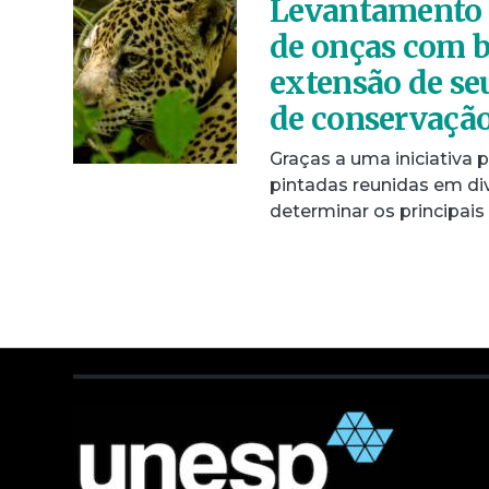
Levantamento 
de onças com b
extensão de se
de conservação
Graças a uma iniciativa
pintadas reunidas em di
determinar os principais