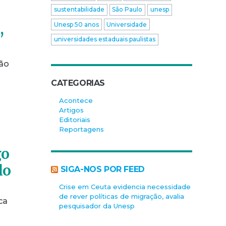
sustentabilidade
São Paulo
unesp
,
Unesp 50 anos
Universidade
universidades estaduais paulistas
São
]
CATEGORIAS
Acontece
Artigos
Editoriais
Reportagens
go
lo
SIGA-NOS POR FEED
Crise em Ceuta evidencia necessidade
de rever políticas de migração, avalia
ca
pesquisador da Unesp