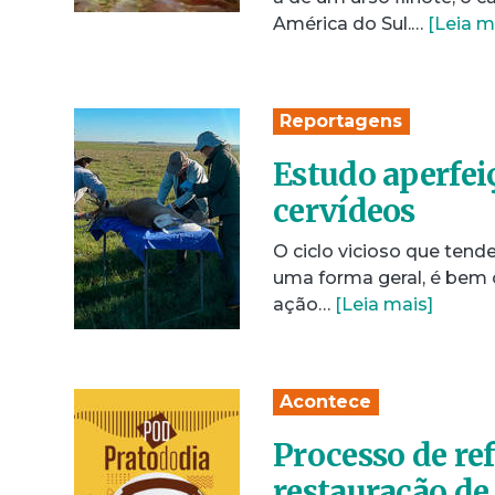
América do Sul.…
[Leia m
Reportagens
Estudo aperfei
cervídeos
O ciclo vicioso que tend
uma forma geral, é bem 
ação…
[Leia mais]
Acontece
Processo de ref
restauração de 