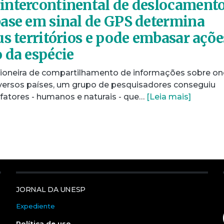
intercontinental de deslocament
ase em sinal de GPS determina
us territórios e pode embasar açõe
 da espécie
 pioneira de compartilhamento de informações sobre on
versos países, um grupo de pesquisadores conseguiu
 fatores - humanos e naturais - que…
[Leia mais]
JORNAL DA UNESP
Expediente
Política de uso