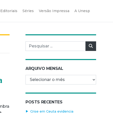
Editoriais
Séries
Versão Impressa
A Unesp
Pesquisar por:
Pesquisar
ARQUIVO MENSAL
Arquivo mensal
a
POSTS RECENTES
embra
Crise em Ceuta evidencia
a