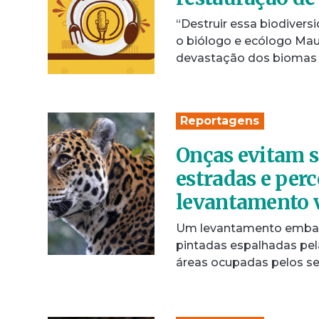
“Destruir essa biodivers
o biólogo e ecólogo Mau
devastação dos biomas b
Reportagens
Onças evitam s
estradas e per
levantamento 
Um levantamento embas
pintadas espalhadas pel
áreas ocupadas pelos s