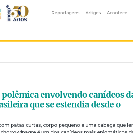
Reportagens
Artigos
Acontece
 polêmica envolvendo canídeos d
asileira que se estendia desde o
com patas curtas, corpo pequeno e uma cabeça que l
 cachorro-vinagre é um dos canídeos mais enigmáticos d