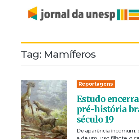
Tag:
Mamíferos
Reportagens
Estudo encerra
pré-história br
século 19
De aparência incomum, 
a de um urso filhote, o