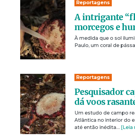
Reportagens
A intrigante “
morcegos e h
À medida que o sol ilumin
Paulo, um coral de pássa
Reportagens
Pesquisador c
dá voos rasante
Um estudo de campo rea
Atlântica no interior do
até então inédita…
[Leia