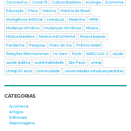
Coronavírus
Covid-19
Cultura brasileira
ecologia
Economia
Educação
Física
História
História do Brasil
Inteligência Artificial
Literatura
Medicina
MPB
Mudança climática
mudanças climáticas
Música
Música brasileira
Música instrumental
Música popular
Pandemia
Pesquisa
Prato do Dia
Prêmio Nobel
Relações INternacionais
rio claro
Rock
SARS-CoV-2
saúde
saúde pública
sustentabilidade
São Paulo
unesp
Unesp 50 anos
Universidade
universidades estaduais paulistas
CATEGORIAS
Acontece
Artigos
Editoriais
Reportagens