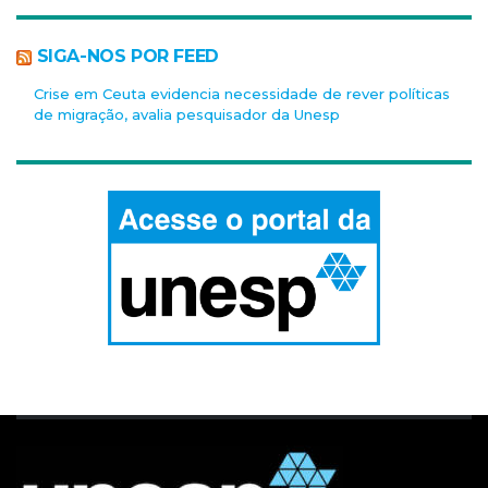
SIGA-NOS POR FEED
Crise em Ceuta evidencia necessidade de rever políticas
de migração, avalia pesquisador da Unesp