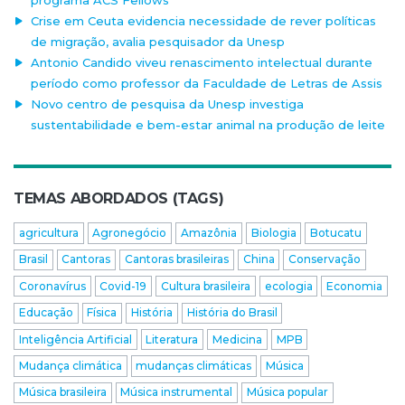
programa ACS Fellows
Crise em Ceuta evidencia necessidade de rever políticas
de migração, avalia pesquisador da Unesp
Antonio Candido viveu renascimento intelectual durante
período como professor da Faculdade de Letras de Assis
Novo centro de pesquisa da Unesp investiga
sustentabilidade e bem-estar animal na produção de leite
TEMAS ABORDADOS (TAGS)
agricultura
Agronegócio
Amazônia
Biologia
Botucatu
Brasil
Cantoras
Cantoras brasileiras
China
Conservação
Coronavírus
Covid-19
Cultura brasileira
ecologia
Economia
Educação
Física
História
História do Brasil
Inteligência Artificial
Literatura
Medicina
MPB
Mudança climática
mudanças climáticas
Música
Música brasileira
Música instrumental
Música popular