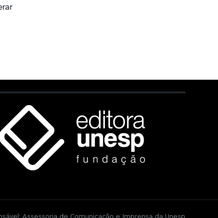
erar
sável: Assessoria de Comunicação e Imprensa da Unesp