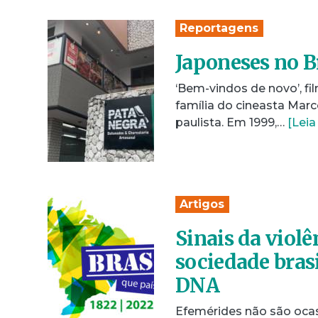
Reportagens
Japoneses no Br
‘Bem-vindos de novo’, fil
família do cineasta Marc
paulista. Em 1999,…
[Leia
Artigos
Sinais da viol
sociedade bras
DNA
Efemérides não são ocas