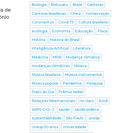
Biologia
Botucatu
Brasil
Cantoras
ra de
Cantoras brasileiras
China
Conservação
ônio
Coronavírus
Covid-19
Cultura brasileira
ecologia
Economia
Educação
Física
História
História do Brasil
Inteligência Artificial
Literatura
Medicina
MPB
Mudança climática
mudanças climáticas
Música
Música brasileira
Música instrumental
Música popular
Pandemia
Pesquisa
Prato do Dia
Prêmio Nobel
Relações INternacionais
rio claro
Rock
SARS-CoV-2
saúde
saúde pública
sustentabilidade
São Paulo
unesp
Unesp 50 anos
Universidade