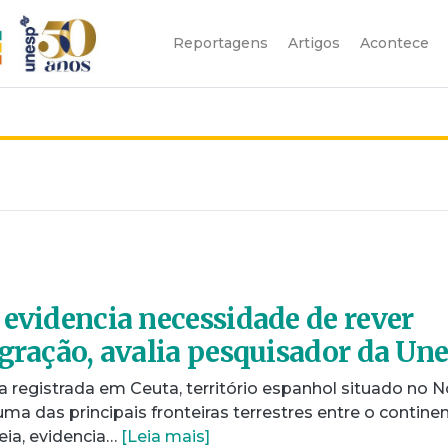
Reportagens
Artigos
Acontece
 evidencia necessidade de rever
igração, avalia pesquisador da Un
ia registrada em Ceuta, território espanhol situado no N
uma das principais fronteiras terrestres entre o contine
eia, evidencia…
[Leia mais]