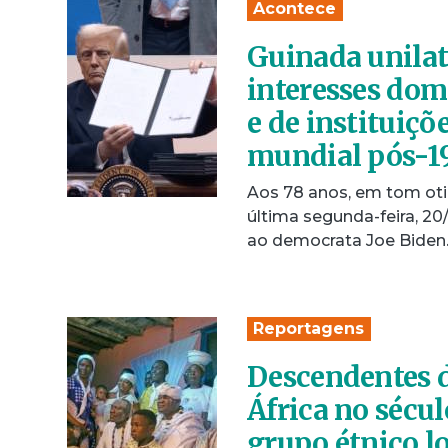
Acontece
Guinada unilat
interesses domé
e de instituiç
mundial pós-1
Aos 78 anos, em tom ot
última segunda-feira, 2
ao democrata Joe Biden
Reportagens
Descendentes d
África no sécu
grupo étnico l