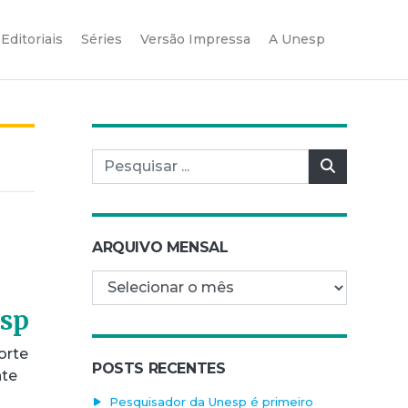
Editoriais
Séries
Versão Impressa
A Unesp
Pesquisar por:
Pesquisar
ARQUIVO MENSAL
Arquivo mensal
esp
orte
POSTS RECENTES
nte
Pesquisador da Unesp é primeiro