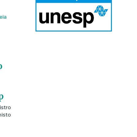
eia
o
p
istro
misto