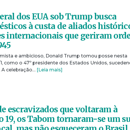
eral dos EUA sob Trump busca
sticos à custa de aliados históric
ões internacionais que geriram or
945
imista e ambicioso, Donald Trump tomou posse nesta
0/1, como o 47º presidente dos Estados Unidos, sucede
. A celebração…
[Leia mais]
e escravizados que voltaram à
lo 19, os Tabom tornaram-se um s
ocal, mas não esqueceram o Brasil