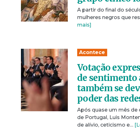
A partir do final do sécu
mulheres negros que res
mais]
Acontece
Votação expres
de sentimento 
também se deve
poder das rede
Após quase um mês de c
de Portugal, Luis Monten
de alívio, ceticismo e…
[L