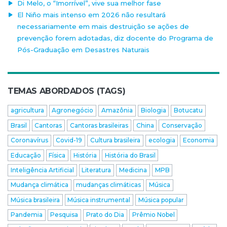
Di Melo, o “Imorrível”, vive sua melhor fase
El Niño mais intenso em 2026 não resultará
necessariamente em mais destruição se ações de
prevenção forem adotadas, diz docente do Programa de
Pós-Graduação em Desastres Naturais
TEMAS ABORDADOS (TAGS)
agricultura
Agronegócio
Amazônia
Biologia
Botucatu
Brasil
Cantoras
Cantoras brasileiras
China
Conservação
Coronavírus
Covid-19
Cultura brasileira
ecologia
Economia
Educação
Física
História
História do Brasil
Inteligência Artificial
Literatura
Medicina
MPB
Mudança climática
mudanças climáticas
Música
Música brasileira
Música instrumental
Música popular
Pandemia
Pesquisa
Prato do Dia
Prêmio Nobel