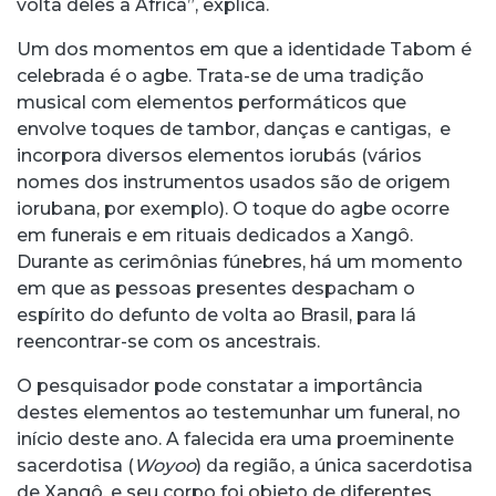
volta deles à África”, explica.
Um dos momentos em que a identidade Tabom é
celebrada é o agbe. Trata-se de uma tradição
musical com elementos performáticos que
envolve toques de tambor, danças e cantigas, e
incorpora diversos elementos iorubás (vários
nomes dos instrumentos usados são de origem
iorubana, por exemplo). O toque do agbe ocorre
em funerais e em rituais dedicados a Xangô.
Durante as cerimônias fúnebres, há um momento
em que as pessoas presentes despacham o
espírito do defunto de volta ao Brasil, para lá
reencontrar-se com os ancestrais.
O pesquisador pode constatar a importância
destes elementos ao testemunhar um funeral, no
início deste ano. A falecida era uma proeminente
sacerdotisa (
Woyoo
) da região, a única sacerdotisa
de Xangô, e seu corpo foi objeto de diferentes