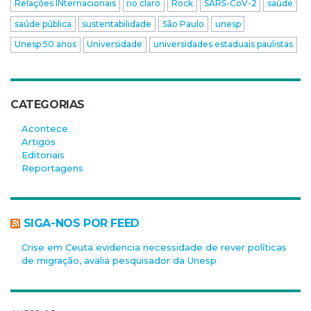
Relações INternacionais
rio claro
Rock
SARS-CoV-2
saúde
saúde pública
sustentabilidade
São Paulo
unesp
Unesp 50 anos
Universidade
universidades estaduais paulistas
CATEGORIAS
Acontece
Artigos
Editoriais
Reportagens
SIGA-NOS POR FEED
Crise em Ceuta evidencia necessidade de rever políticas
de migração, avalia pesquisador da Unesp