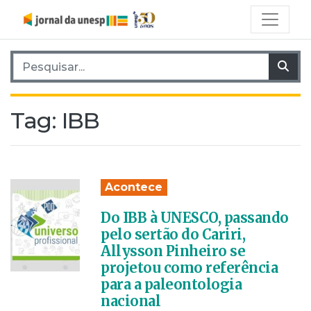
Pesquisar por:
Pes
Tag:
IBB
Acontece
Do IBB à UNESCO, passando
pelo sertão do Cariri,
Allysson Pinheiro se
projetou como referência
para a paleontologia
nacional