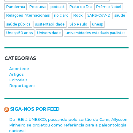
Pandemia
Pesquisa
podcast
Prato do Dia
Prêmio Nobel
Relações INternacionais
rio claro
Rock
SARS-CoV-2
saúde
saúde pública
sustentabilidade
São Paulo
unesp
Unesp 50 anos
Universidade
universidades estaduais paulistas
CATEGORIAS
Acontece
Artigos
Editoriais
Reportagens
SIGA-NOS POR FEED
Do IBB à UNESCO, passando pelo sertão do Cariri, Allysson
Pinheiro se projetou como referência para a paleontologia
nacional