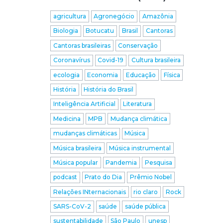
agricultura
Agronegócio
Amazônia
Biologia
Botucatu
Brasil
Cantoras
Cantoras brasileiras
Conservação
Coronavírus
Covid-19
Cultura brasileira
ecologia
Economia
Educação
Física
História
História do Brasil
Inteligência Artificial
Literatura
Medicina
MPB
Mudança climática
mudanças climáticas
Música
Música brasileira
Música instrumental
Música popular
Pandemia
Pesquisa
podcast
Prato do Dia
Prêmio Nobel
Relações INternacionais
rio claro
Rock
SARS-CoV-2
saúde
saúde pública
sustentabilidade
São Paulo
unesp