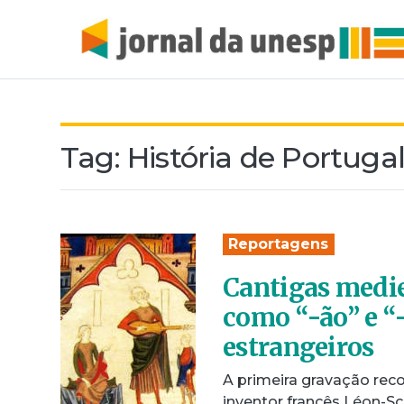
Tag:
História de Portuga
Reportagens
Cantigas medie
como “-ão” e “-
estrangeiros
A primeira gravação rec
inventor francês Léon-S