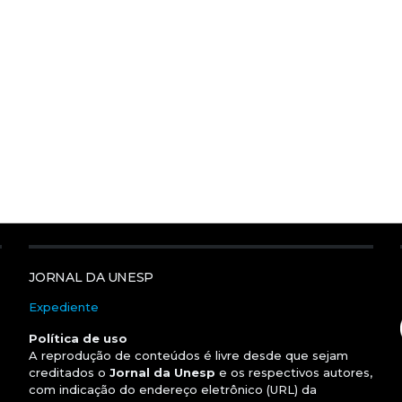
JORNAL DA UNESP
Expediente
Política de uso
A reprodução de conteúdos é livre desde que sejam
creditados o
Jornal da Unesp
e os respectivos autores,
com indicação do endereço eletrônico (URL) da