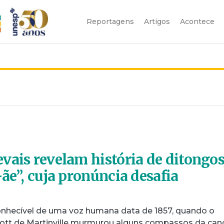
Reportagens
Artigos
Acontece
l
vais revelam história de ditongo
ãe”, cuja pronúncia desafia
onhecível de uma voz humana data de 1857, quando o
cott de Martinville murmurou alguns compassos da ca