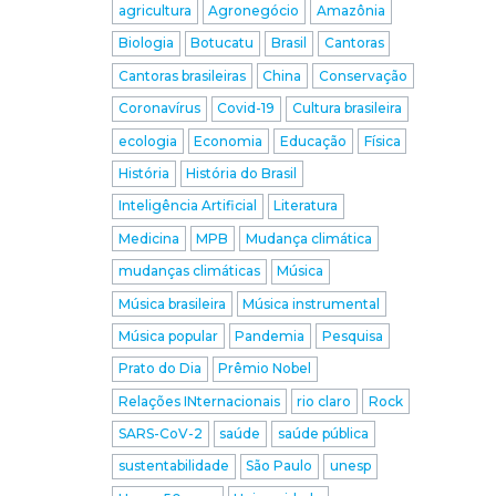
agricultura
Agronegócio
Amazônia
Biologia
Botucatu
Brasil
Cantoras
Cantoras brasileiras
China
Conservação
Coronavírus
Covid-19
Cultura brasileira
ecologia
Economia
Educação
Física
História
História do Brasil
Inteligência Artificial
Literatura
Medicina
MPB
Mudança climática
mudanças climáticas
Música
Música brasileira
Música instrumental
Música popular
Pandemia
Pesquisa
Prato do Dia
Prêmio Nobel
Relações INternacionais
rio claro
Rock
SARS-CoV-2
saúde
saúde pública
sustentabilidade
São Paulo
unesp