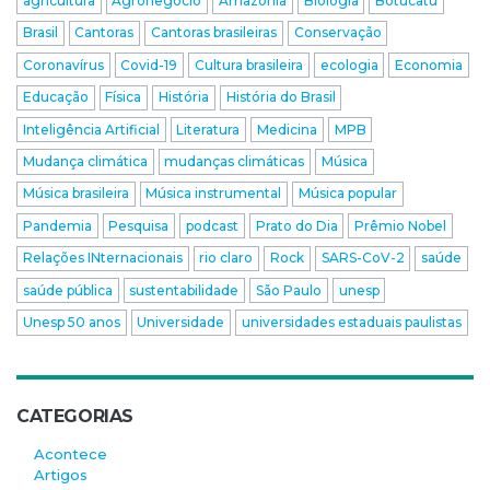
agricultura
Agronegócio
Amazônia
Biologia
Botucatu
Brasil
Cantoras
Cantoras brasileiras
Conservação
Coronavírus
Covid-19
Cultura brasileira
ecologia
Economia
Educação
Física
História
História do Brasil
Inteligência Artificial
Literatura
Medicina
MPB
Mudança climática
mudanças climáticas
Música
Música brasileira
Música instrumental
Música popular
Pandemia
Pesquisa
podcast
Prato do Dia
Prêmio Nobel
Relações INternacionais
rio claro
Rock
SARS-CoV-2
saúde
saúde pública
sustentabilidade
São Paulo
unesp
Unesp 50 anos
Universidade
universidades estaduais paulistas
CATEGORIAS
Acontece
Artigos