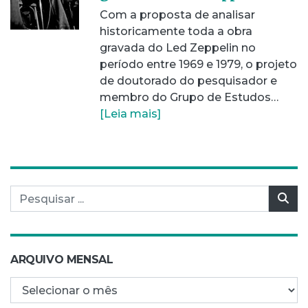
Com a proposta de analisar
historicamente toda a obra
gravada do Led Zeppelin no
período entre 1969 e 1979, o projeto
de doutorado do pesquisador e
membro do Grupo de Estudos…
[Leia mais]
Pesquisar por:
Pes
ARQUIVO MENSAL
Arquivo mensal