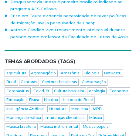
Pesquisador da Unesp é primeiro brasileiro indicado ao
programa ACS Fellows
Crise em Ceuta evidencia necessidade de rever políticas
de migração, avalia pesquisador da Unesp
Antonio Candido viveu renascimento intelectual durante
período como professor da Faculdade de Letras de Assis
TEMAS ABORDADOS (TAGS)
agricultura
Agronegócio
Amazônia
Biologia
Botucatu
Brasil
Cantoras
Cantoras brasileiras
Conservação
Coronavírus
Covid-19
Cultura brasileira
ecologia
Economia
Educação
Física
História
História do Brasil
Inteligência Artificial
Literatura
Medicina
MPB
Mudança climática
mudanças climáticas
Música
Música brasileira
Música instrumental
Música popular
Pandemia
Pesquisa
podcast
Prato do Dia
Prêmio Nobel