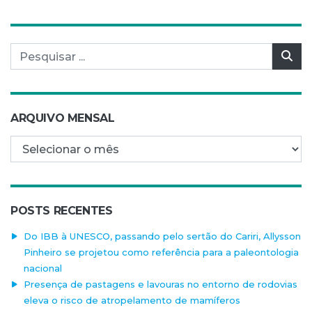
Pesquisar por:
Pes
ARQUIVO MENSAL
Arquivo mensal
POSTS RECENTES
Do IBB à UNESCO, passando pelo sertão do Cariri, Allysson
Pinheiro se projetou como referência para a paleontologia
nacional
Presença de pastagens e lavouras no entorno de rodovias
eleva o risco de atropelamento de mamíferos