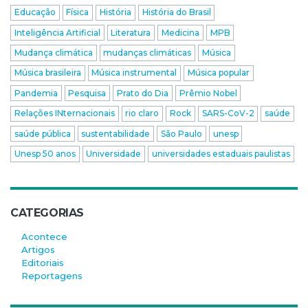
Educação
Física
História
História do Brasil
Inteligência Artificial
Literatura
Medicina
MPB
Mudança climática
mudanças climáticas
Música
Música brasileira
Música instrumental
Música popular
Pandemia
Pesquisa
Prato do Dia
Prêmio Nobel
Relações INternacionais
rio claro
Rock
SARS-CoV-2
saúde
saúde pública
sustentabilidade
São Paulo
unesp
Unesp 50 anos
Universidade
universidades estaduais paulistas
CATEGORIAS
Acontece
Artigos
Editoriais
Reportagens