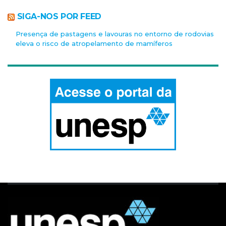
SIGA-NOS POR FEED
Presença de pastagens e lavouras no entorno de rodovias
eleva o risco de atropelamento de mamíferos