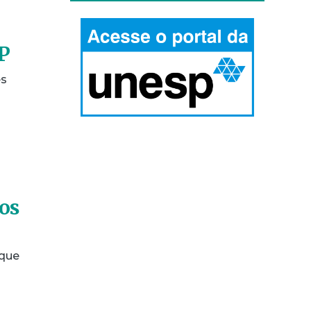
P
es
os
 que