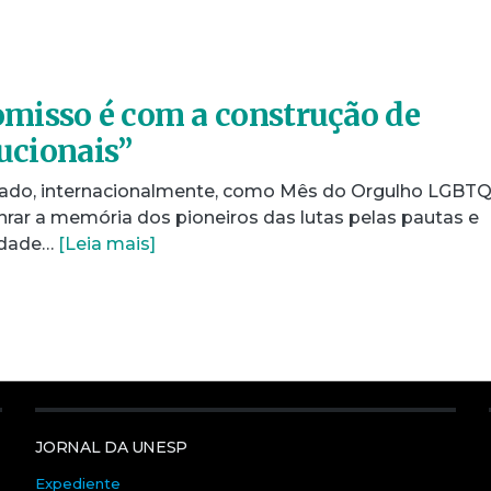
misso é com a construção de
tucionais”
rado, internacionalmente, como Mês do Orgulho LGBTQ
nrar a memória dos pioneiros das lutas pelas pautas e
sidade…
[Leia mais]
JORNAL DA UNESP
Expediente