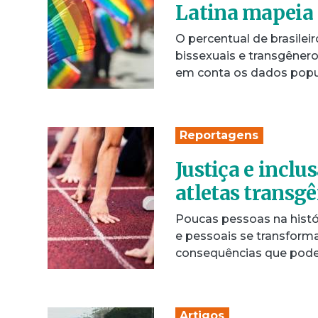
Latina mapeia
O percentual de brasileir
bissexuais e transgênero
em conta os dados popu
Reportagens
Justiça e inclu
atletas transg
Poucas pessoas na histór
e pessoais se transform
consequências que pode
Artigos