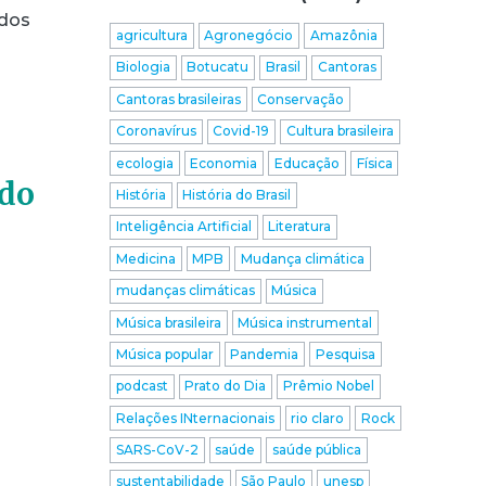
ados
agricultura
Agronegócio
Amazônia
Biologia
Botucatu
Brasil
Cantoras
Cantoras brasileiras
Conservação
Coronavírus
Covid-19
Cultura brasileira
ecologia
Economia
Educação
Física
 do
História
História do Brasil
Inteligência Artificial
Literatura
Medicina
MPB
Mudança climática
mudanças climáticas
Música
Música brasileira
Música instrumental
Música popular
Pandemia
Pesquisa
podcast
Prato do Dia
Prêmio Nobel
Relações INternacionais
rio claro
Rock
SARS-CoV-2
saúde
saúde pública
sustentabilidade
São Paulo
unesp