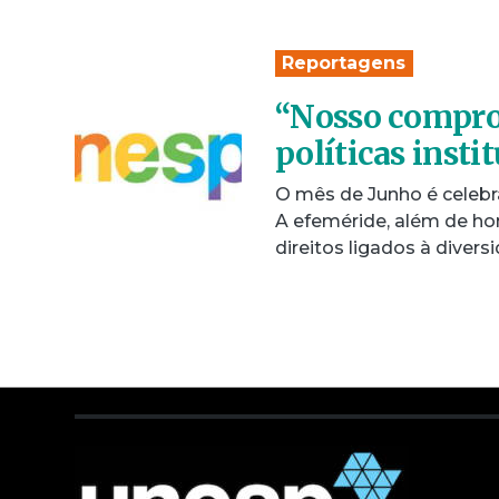
Reportagens
“Nosso compro
políticas insti
O mês de Junho é celeb
A efeméride, além de ho
direitos ligados à diver