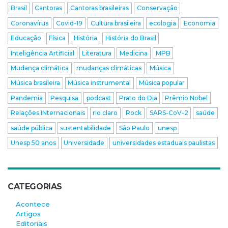
Brasil
Cantoras
Cantoras brasileiras
Conservação
Coronavírus
Covid-19
Cultura brasileira
ecologia
Economia
Educação
Física
História
História do Brasil
Inteligência Artificial
Literatura
Medicina
MPB
Mudança climática
mudanças climáticas
Música
Música brasileira
Música instrumental
Música popular
Pandemia
Pesquisa
podcast
Prato do Dia
Prêmio Nobel
Relações INternacionais
rio claro
Rock
SARS-CoV-2
saúde
saúde pública
sustentabilidade
São Paulo
unesp
Unesp 50 anos
Universidade
universidades estaduais paulistas
CATEGORIAS
Acontece
Artigos
Editoriais