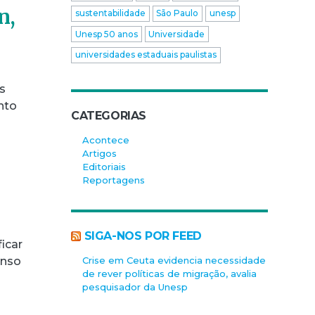
n,
sustentabilidade
São Paulo
unesp
Unesp 50 anos
Universidade
universidades estaduais paulistas
s
nto
CATEGORIAS
Acontece
Artigos
Editoriais
Reportagens
SIGA-NOS POR FEED
icar
Crise em Ceuta evidencia necessidade
enso
de rever políticas de migração, avalia
pesquisador da Unesp