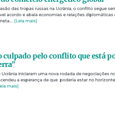
asão das tropas russas na Ucrânia, o conflito segue se
vel acordo e abala economias e relações diplomáticas
aneta.…
[Leia mais]
o culpado pelo conflito que está p
erra”
 e Ucrânia iniciaram uma nova rodada de negociações n
endeu a esperança de que poderia estar no horizont
eia mais]