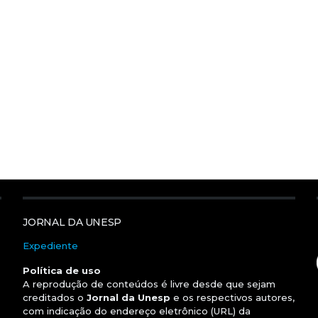
JORNAL DA UNESP
Expediente
Política de uso
A reprodução de conteúdos é livre desde que sejam
creditados o
Jornal da Unesp
e os respectivos autores,
com indicação do endereço eletrônico (URL) da