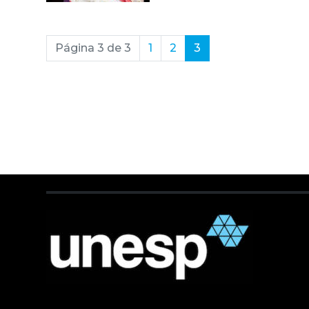
(current)
Página 3 de 3
1
2
3