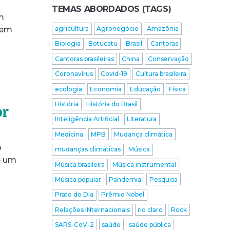
TEMAS ABORDADOS (TAGS)
m
 em
agricultura
Agronegócio
Amazônia
Biologia
Botucatu
Brasil
Cantoras
Cantoras brasileiras
China
Conservação
Coronavírus
Covid-19
Cultura brasileira
ecologia
Economia
Educação
Física
História
História do Brasil
or
Inteligência Artificial
Literatura
Medicina
MPB
Mudança climática
o
mudanças climáticas
Música
e um
Música brasileira
Música instrumental
Música popular
Pandemia
Pesquisa
Prato do Dia
Prêmio Nobel
Relações INternacionais
rio claro
Rock
SARS-CoV-2
saúde
saúde pública