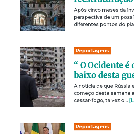
Após cinco meses da inv
perspectiva de um possí
diferentes pontos do pl
Reportagens
“ O Ocidente é 
baixo desta gu
A notícia de que Rússia
começo desta semana ac
cessar-fogo, talvez o…
[L
Reportagens