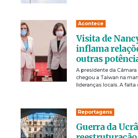
Acontece
Visita de Nanc
inflama relaçõ
outras potênci
A presidente da Câmara 
chegou a Taiwan na manhã
lideranças locais. A fal
Reportagens
Guerra da Ucr
reestruturação