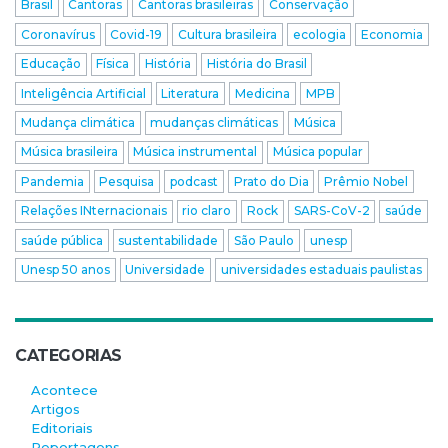
Brasil
Cantoras
Cantoras brasileiras
Conservação
Coronavírus
Covid-19
Cultura brasileira
ecologia
Economia
Educação
Física
História
História do Brasil
Inteligência Artificial
Literatura
Medicina
MPB
Mudança climática
mudanças climáticas
Música
Música brasileira
Música instrumental
Música popular
Pandemia
Pesquisa
podcast
Prato do Dia
Prêmio Nobel
Relações INternacionais
rio claro
Rock
SARS-CoV-2
saúde
saúde pública
sustentabilidade
São Paulo
unesp
Unesp 50 anos
Universidade
universidades estaduais paulistas
CATEGORIAS
Acontece
Artigos
Editoriais
Reportagens