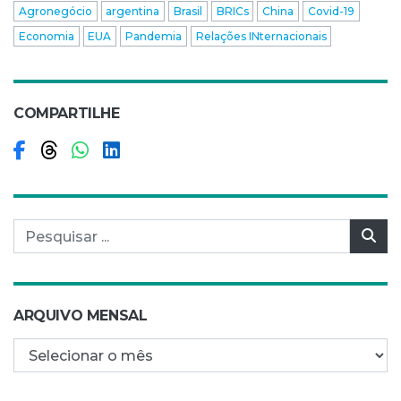
Agronegócio
argentina
Brasil
BRICs
China
Covid-19
Economia
EUA
Pandemia
Relações INternacionais
COMPARTILHE
Compartilhar no Facebook
Compartilhar no Threads
Compartilhar no WhatsApp
Compartilhar no LinkedIn
Pesquisar por:
Pes
ARQUIVO MENSAL
Arquivo mensal