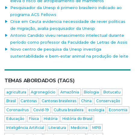
eleva o risco de atropelamento de mamíferos
Pesquisador da Unesp é primeiro brasileiro indicado ao
programa ACS Fellows
Crise em Ceuta evidencia necessidade de rever políticas
de migração, avalia pesquisador da Unesp
Antonio Candido viveu renascimento intelectual durante
período como professor da Faculdade de Letras de Assis
Novo centro de pesquisa da Unesp investiga
sustentabilidade e bem-estar animal na produção de leite
TEMAS ABORDADOS (TAGS)
agricultura
Agronegócio
Amazônia
Biologia
Botucatu
Brasil
Cantoras
Cantoras brasileiras
China
Conservação
Coronavírus
Covid-19
Cultura brasileira
ecologia
Economia
Educação
Física
História
História do Brasil
Inteligência Artificial
Literatura
Medicina
MPB