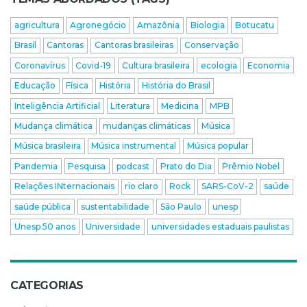
agricultura
Agronegócio
Amazônia
Biologia
Botucatu
Brasil
Cantoras
Cantoras brasileiras
Conservação
Coronavírus
Covid-19
Cultura brasileira
ecologia
Economia
Educação
Física
História
História do Brasil
Inteligência Artificial
Literatura
Medicina
MPB
Mudança climática
mudanças climáticas
Música
Música brasileira
Música instrumental
Música popular
Pandemia
Pesquisa
podcast
Prato do Dia
Prêmio Nobel
Relações INternacionais
rio claro
Rock
SARS-CoV-2
saúde
saúde pública
sustentabilidade
São Paulo
unesp
Unesp 50 anos
Universidade
universidades estaduais paulistas
CATEGORIAS