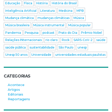
Educação
Física
História
História do Brasil
Inteligência Artificial
Literatura
Medicina
MPB
Mudança climática
mudanças climáticas
Música
Música brasileira
Música instrumental
Música popular
Pandemia
Pesquisa
podcast
Prato do Dia
Prêmio Nobel
Relações INternacionais
rio claro
Rock
SARS-CoV-2
saúde
saúde pública
sustentabilidade
São Paulo
unesp
Unesp 50 anos
Universidade
universidades estaduais paulistas
CATEGORIAS
Acontece
Artigos
Editoriais
Reportagens