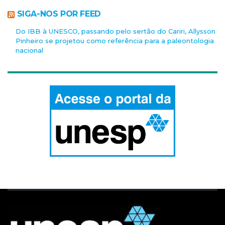
SIGA-NOS POR FEED
Do IBB à UNESCO, passando pelo sertão do Cariri, Allysson
Pinheiro se projetou como referência para a paleontologia
nacional