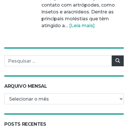
contato com artrópodes, como
insetos e aracnídeos. Dentre as
principais moléstias que têm
atingido a…
[Leia mais]
Pesquisar por:
Pes
ARQUIVO MENSAL
Arquivo mensal
POSTS RECENTES