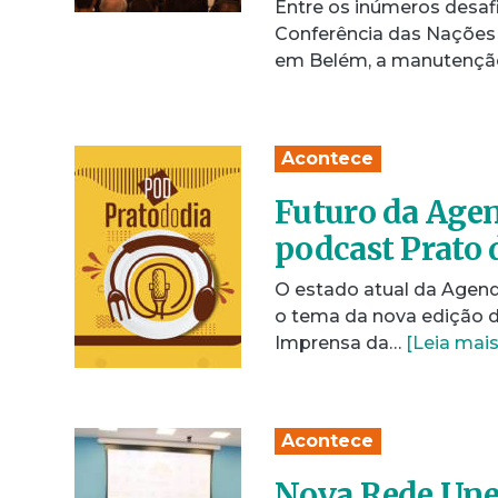
Entre os inúmeros desaf
Conferência das Nações
em Belém, a manutenç
Acontece
Futuro da Agen
podcast Prato 
O estado atual da Agend
o tema da nova edição d
Imprensa da…
[Leia mais
Acontece
Nova Rede Unes