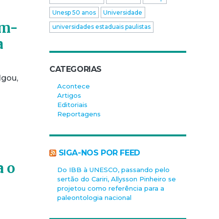
Unesp 50 anos
Universidade
em-
universidades estaduais paulistas
a
CATEGORIAS
lgou,
Acontece
Artigos
Editoriais
Reportagens
SIGA-NOS POR FEED
a o
Do IBB à UNESCO, passando pelo
sertão do Cariri, Allysson Pinheiro se
projetou como referência para a
paleontologia nacional