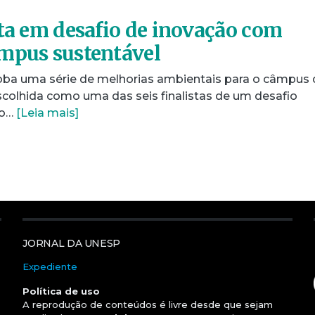
sta em desafio de inovação com
mpus sustentável
ba uma série de melhorias ambientais para o câmpus 
scolhida como uma das seis finalistas de um desafio
ão…
[Leia mais]
JORNAL DA UNESP
Expediente
Política de uso
A reprodução de conteúdos é livre desde que sejam