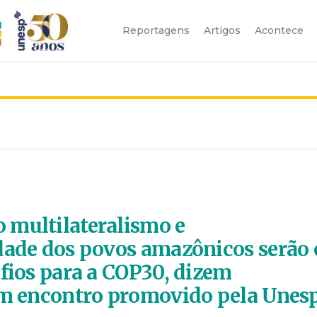
Reportagens
Artigos
Acontece
 multilateralismo e
dade dos povos amazônicos serão 
afios para a COP30, dizem
em encontro promovido pela Unes