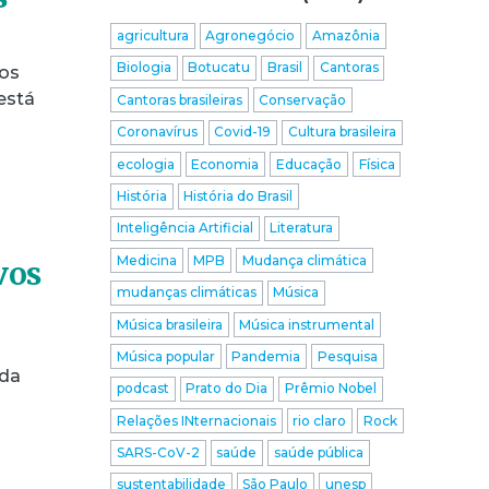
agricultura
Agronegócio
Amazônia
Biologia
Botucatu
Brasil
Cantoras
dos
está
Cantoras brasileiras
Conservação
Coronavírus
Covid-19
Cultura brasileira
ecologia
Economia
Educação
Física
História
História do Brasil
Inteligência Artificial
Literatura
Medicina
MPB
Mudança climática
vos
mudanças climáticas
Música
Música brasileira
Música instrumental
Música popular
Pandemia
Pesquisa
 da
podcast
Prato do Dia
Prêmio Nobel
Relações INternacionais
rio claro
Rock
SARS-CoV-2
saúde
saúde pública
sustentabilidade
São Paulo
unesp