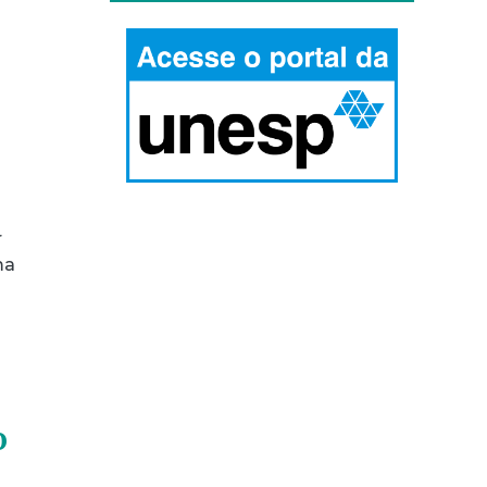
r
ma
o