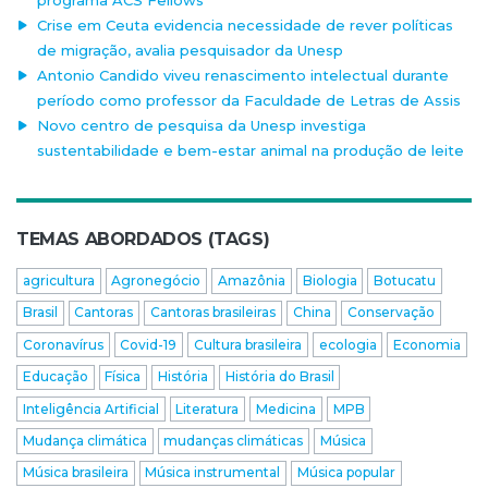
programa ACS Fellows
Crise em Ceuta evidencia necessidade de rever políticas
de migração, avalia pesquisador da Unesp
Antonio Candido viveu renascimento intelectual durante
período como professor da Faculdade de Letras de Assis
Novo centro de pesquisa da Unesp investiga
sustentabilidade e bem-estar animal na produção de leite
TEMAS ABORDADOS (TAGS)
agricultura
Agronegócio
Amazônia
Biologia
Botucatu
Brasil
Cantoras
Cantoras brasileiras
China
Conservação
Coronavírus
Covid-19
Cultura brasileira
ecologia
Economia
Educação
Física
História
História do Brasil
Inteligência Artificial
Literatura
Medicina
MPB
Mudança climática
mudanças climáticas
Música
Música brasileira
Música instrumental
Música popular