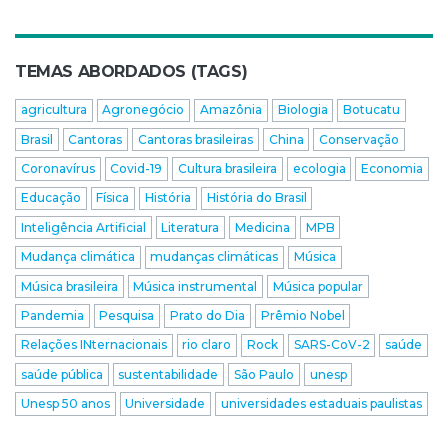
TEMAS ABORDADOS (TAGS)
agricultura
Agronegócio
Amazônia
Biologia
Botucatu
Brasil
Cantoras
Cantoras brasileiras
China
Conservação
Coronavírus
Covid-19
Cultura brasileira
ecologia
Economia
Educação
Física
História
História do Brasil
Inteligência Artificial
Literatura
Medicina
MPB
Mudança climática
mudanças climáticas
Música
Música brasileira
Música instrumental
Música popular
Pandemia
Pesquisa
Prato do Dia
Prêmio Nobel
Relações INternacionais
rio claro
Rock
SARS-CoV-2
saúde
saúde pública
sustentabilidade
São Paulo
unesp
Unesp 50 anos
Universidade
universidades estaduais paulistas