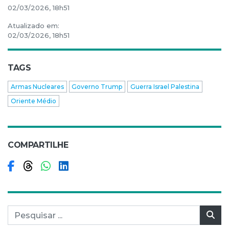
02/03/2026, 18h51
Atualizado em:
02/03/2026, 18h51
TAGS
Armas Nucleares
Governo Trump
Guerra Israel Palestina
Oriente Médio
COMPARTILHE
Compartilhar no Facebook
Compartilhar no Threads
Compartilhar no WhatsApp
Compartilhar no LinkedIn
Pesquisar por:
Pes