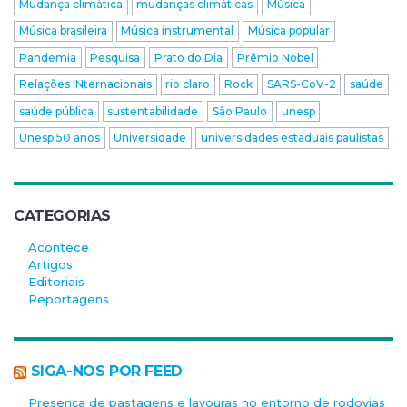
Mudança climática
mudanças climáticas
Música
Música brasileira
Música instrumental
Música popular
Pandemia
Pesquisa
Prato do Dia
Prêmio Nobel
Relações INternacionais
rio claro
Rock
SARS-CoV-2
saúde
saúde pública
sustentabilidade
São Paulo
unesp
Unesp 50 anos
Universidade
universidades estaduais paulistas
CATEGORIAS
Acontece
Artigos
Editoriais
Reportagens
SIGA-NOS POR FEED
Presença de pastagens e lavouras no entorno de rodovias