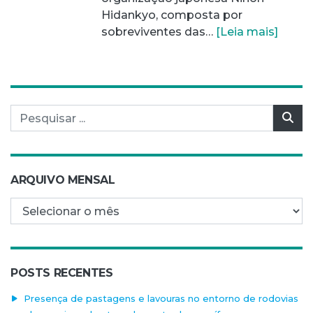
Hidankyo, composta por
sobreviventes das…
[Leia mais]
Pesquisar por:
Pes
ARQUIVO MENSAL
Arquivo mensal
POSTS RECENTES
Presença de pastagens e lavouras no entorno de rodovias