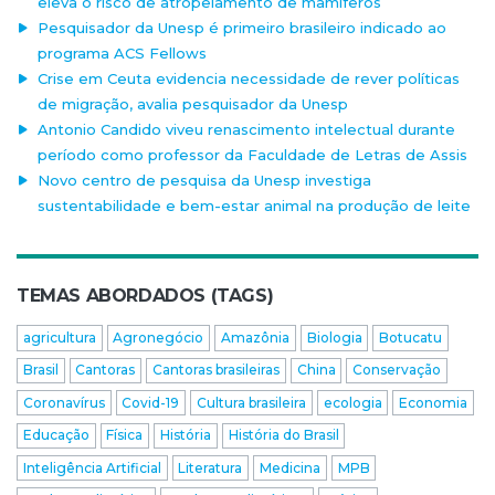
eleva o risco de atropelamento de mamíferos
Pesquisador da Unesp é primeiro brasileiro indicado ao
programa ACS Fellows
Crise em Ceuta evidencia necessidade de rever políticas
de migração, avalia pesquisador da Unesp
Antonio Candido viveu renascimento intelectual durante
período como professor da Faculdade de Letras de Assis
Novo centro de pesquisa da Unesp investiga
sustentabilidade e bem-estar animal na produção de leite
TEMAS ABORDADOS (TAGS)
agricultura
Agronegócio
Amazônia
Biologia
Botucatu
Brasil
Cantoras
Cantoras brasileiras
China
Conservação
Coronavírus
Covid-19
Cultura brasileira
ecologia
Economia
Educação
Física
História
História do Brasil
Inteligência Artificial
Literatura
Medicina
MPB