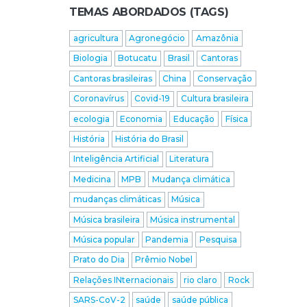
TEMAS ABORDADOS (TAGS)
agricultura
Agronegócio
Amazônia
Biologia
Botucatu
Brasil
Cantoras
Cantoras brasileiras
China
Conservação
Coronavírus
Covid-19
Cultura brasileira
ecologia
Economia
Educação
Física
História
História do Brasil
Inteligência Artificial
Literatura
Medicina
MPB
Mudança climática
mudanças climáticas
Música
Música brasileira
Música instrumental
Música popular
Pandemia
Pesquisa
Prato do Dia
Prêmio Nobel
Relações INternacionais
rio claro
Rock
SARS-CoV-2
saúde
saúde pública