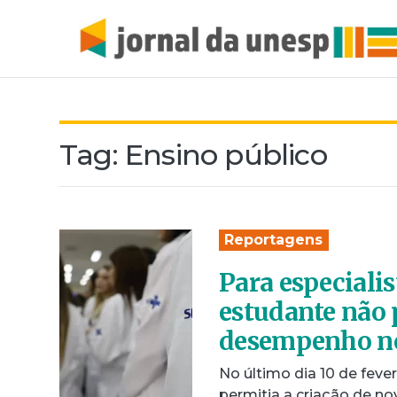
Tag:
Ensino público
Reportagens
Para especiali
estudante não 
desempenho n
No último dia 10 de feve
permitia a criação de no