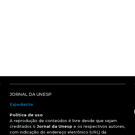
JORNAL DA UNESP
Expediente
Política de uso
A reprodução de conteúdos é livre desde que sejam
creditados o
Jornal da Unesp
e os respectivos autores,
com indicação do endereço eletrônico (URL) da