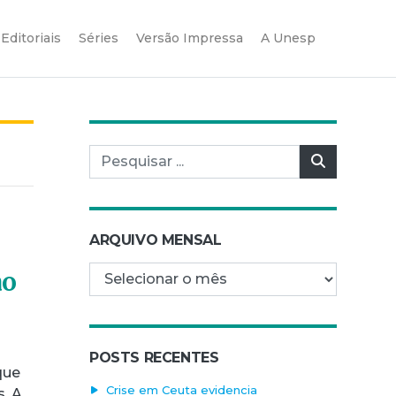
Editoriais
Séries
Versão Impressa
A Unesp
Pesquisar por:
Pesquisar
ARQUIVO MENSAL
Arquivo mensal
ao
POSTS RECENTES
que
Crise em Ceuta evidencia
s. A