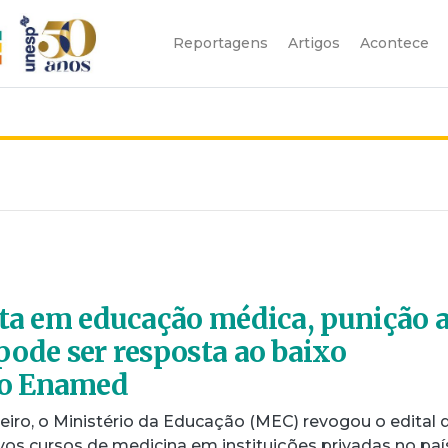
Reportagens
Artigos
Acontece
sta em educação médica, punição 
pode ser resposta ao baixo
o Enamed
reiro, o Ministério da Educação (MEC) revogou o edital 
vos cursos de medicina em instituições privadas no paí