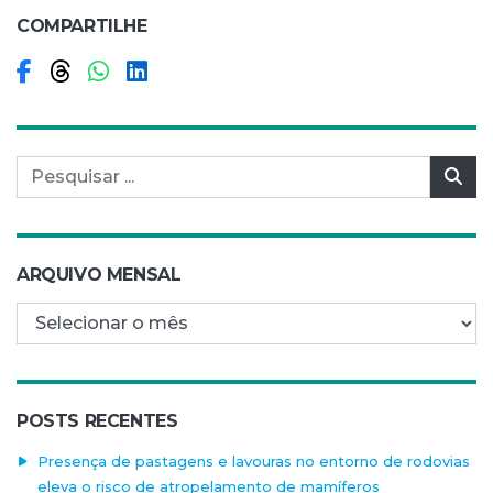
COMPARTILHE
Compartilhar no Facebook
Compartilhar no Threads
Compartilhar no WhatsApp
Compartilhar no LinkedIn
Pesquisar por:
Pes
ARQUIVO MENSAL
Arquivo mensal
POSTS RECENTES
Presença de pastagens e lavouras no entorno de rodovias
eleva o risco de atropelamento de mamíferos