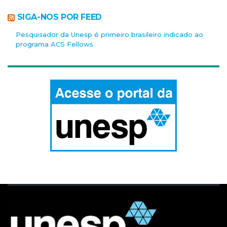
SIGA-NOS POR FEED
Pesquisador da Unesp é primeiro brasileiro indicado ao
programa ACS Fellows