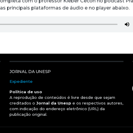
completa com o professor Kleber Cecon no podcast Pr
nas principais plataformas de áudio e no player abaixo.
JORNAL DA UNESP
Expediente
Política de uso
A reprodução de conteúdos é livre desde que sejam
creditados o
Jornal da Unesp
e os respectivos autores,
com indicação do endereço eletrônico (URL) da
publicação original.