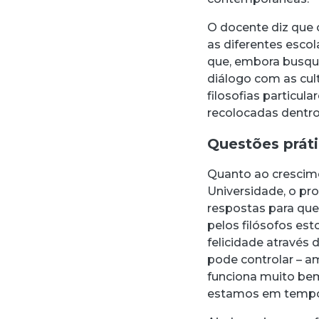
O docente diz que
as diferentes esco
que, embora busque
diálogo com as cult
filosofias particul
recolocadas dentro
Questões prát
Quanto ao crescime
Universidade, o pr
respostas para ques
pelos filósofos es
felicidade através 
pode controlar – 
funciona muito bem
estamos em tempos