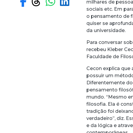
Compartilhar no F
Compartilhar no
Compartilhar
Compartilh
milhares de pessoas
sociais etc. Em pa
o pensamento de fi
quiser se aprofund
da universidade.
Para conversar sobr
recebeu Kleber Cec
Faculdade de Filoso
Cecon explica que a
possuir um método
Diferentemente do 
pensamento filosóf
mundo. “Mesmo entr
filosofia. Ela é co
tradição foi deixa
verdadeiro”, diz. 
e da lógica e atrav
contemporâneas.