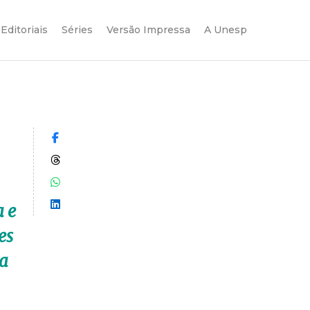
Editoriais
Séries
Versão Impressa
A Unesp
Compartilhar no Facebook
Compartilhar no Threads
Compartilhar no WhatsApp
Compartilhar no LinkedIn
a e
es
na