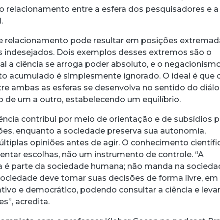
 relacionamento entre a esfera dos pesquisadores e a
.
se relacionamento pode resultar em posições extremad
s indesejados. Dois exemplos desses extremos são o
ual a ciência se arroga poder absoluto, e o negacionismo
o acumulado é simplesmente ignorado. O ideal é que 
re ambas as esferas se desenvolva no sentido do diálo
 de um a outro, estabelecendo um equilíbrio.
ência contribui por meio de orientação e de subsídios p
ões, enquanto a sociedade preserva sua autonomia,
tiplas opiniões antes de agir. O conhecimento científi
ientar escolhas, não um instrumento de controle. “A
ca é parte da sociedade humana; não manda na socieda
A sociedade deve tomar suas decisões de forma livre, e
ivo e democrático, podendo consultar a ciência e leva
s”, acredita.