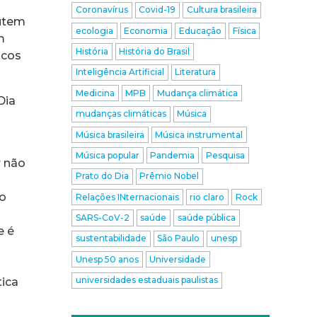
Coronavírus
Covid-19
Cultura brasileira
cutem
ecologia
Economia
Educação
Física
m
História
História do Brasil
ncos
Inteligência Artificial
Literatura
Medicina
MPB
Mudança climática
Dia
mudanças climáticas
Música
Música brasileira
Música instrumental
Música popular
Pandemia
Pesquisa
r não
Prato do Dia
Prêmio Nobel
 o
Relações INternacionais
rio claro
Rock
SARS-CoV-2
saúde
saúde pública
e é
sustentabilidade
São Paulo
unesp
Unesp 50 anos
Universidade
universidades estaduais paulistas
tica