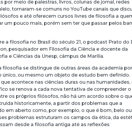
acebook
 Threads
 no WhatsApp
ar no LinkedIn
 por meio de palestras, livros, colunas de jornal, redes
ralelo, tornaram-se comuns no YouTube canais que dis
lósofos e até oferecem cursos livres de filosofia a que
ar um pouco mais, porém sem ter que passar pelos ba
e a filosofia no Brasil do século 21, o podcast Prato do 
on, pesquisador em Filosofia da Ciência e docente da
fia e Ciências da Unesp, câmpus de Marília.
 filosofia se distingue de outras áreas da academia po
 único, ou mesmo um objeto de estudo bem definido.
que acontece nas ciências duras ou nas humanidades,
ico se renova a cada nova tentativa de compreender o
e os próprios filósofos, não há um acordo sobre o qu
nstruída historicamente, a partir dos problemas que a
ndo em aberto como, por exemplo, o que é bom, belo ou
Esses problemas estruturam os campos da ética, da esté
essam desde a filosofia antiga até as reflexões