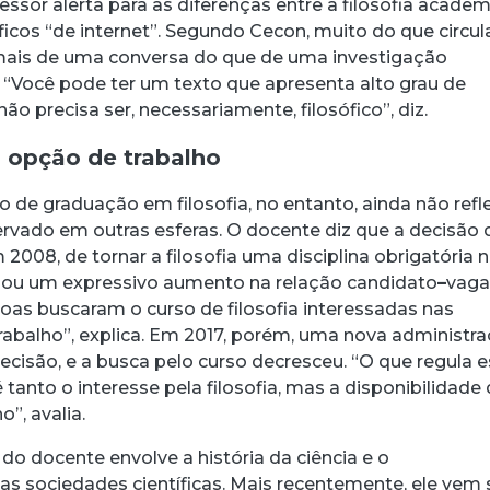
essor alerta para as diferenças entre a filosofia acadê
ficos “de internet”. Segundo Cecon, muito do que circul
mais de uma conversa do que de uma investigação
. “Você pode ter um texto que apresenta alto grau de
ão precisa ser, necessariamente, filosófico”, diz.
o opção de trabalho
o de graduação em filosofia, no entanto, ainda não refl
ervado em outras esferas. O docente diz que a decisão 
 2008, de tornar a filosofia uma disciplina obrigatória 
jou um expressivo aumento na relação candidato
–
vaga
soas buscaram o curso de filosofia interessadas nas
trabalho”, explica. Em 2017, porém, uma nova administr
decisão, e a busca pelo curso decresceu. “O que regula 
é tanto o interesse pela filosofia, mas a disponibilidade
”, avalia.
do docente envolve a história da ciência e o
s sociedades científicas. Mais recentemente, ele vem 