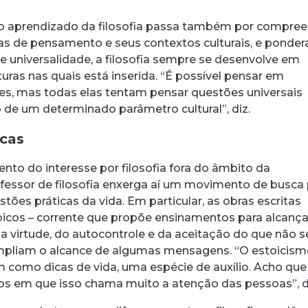
 o aprendizado da filosofia passa também por compre
las de pensamento e seus contextos culturais, e ponder
 universalidade, a filosofia sempre se desenvolve em
uras nas quais está inserida. “É possível pensar em
ares, mas todas elas tentam pensar questões universais
 de um determinado parâmetro cultural”, diz.
icas
nto do interesse por filosofia fora do âmbito da
ofessor de filosofia enxerga aí um movimento de busca
tões práticas da vida. Em particular, as obras escritas
toicos – corrente que propõe ensinamentos para alcança
da virtude, do autocontrole e da aceitação do que não s
ampliam o alcance de algumas mensagens. “O estoicis
 como dicas de vida, uma espécie de auxílio. Acho que
 em que isso chama muito a atenção das pessoas”, d