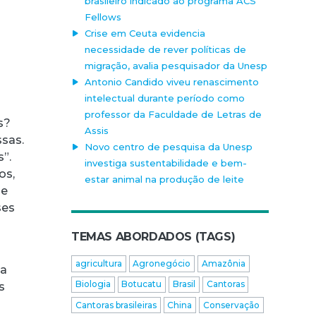
brasileiro indicado ao programa ACS
Fellows
Crise em Ceuta evidencia
necessidade de rever políticas de
migração, avalia pesquisador da Unesp
Antonio Candido viveu renascimento
intelectual durante período como
professor da Faculdade de Letras de
s?
Assis
sas.
Novo centro de pesquisa da Unesp
s”.
investiga sustentabilidade e bem-
os,
estar animal na produção de leite
de
ses
TEMAS ABORDADOS (TAGS)
agricultura
Agronegócio
Amazônia
ta
Biologia
Botucatu
Brasil
Cantoras
s
Cantoras brasileiras
China
Conservação