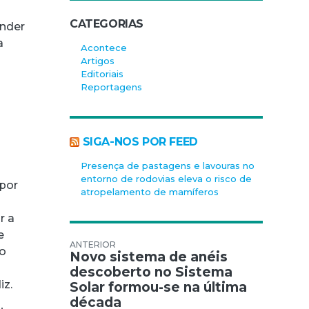
CATEGORIAS
ender
a
Acontece
Artigos
Editoriais
Reportagens
SIGA-NOS POR FEED
Presença de pastagens e lavouras no
entorno de rodovias eleva o risco de
 por
atropelamento de mamíferos
r a
e
Navegação de Post
mo
Novo sistema de anéis
descoberto no Sistema
iz.
Solar formou-se na última
década