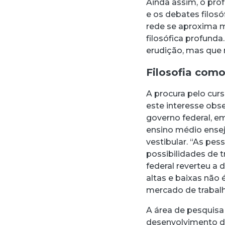
Ainda assim, o prof
e os debates filosó
rede se aproxima 
filosófica profunda
erudição, mas que n
Filosofia com
A procura pelo curs
este interesse obs
governo federal, em
ensino médio ense
vestibular. “As pes
possibilidades de 
federal reverteu a 
altas e baixas não 
mercado de trabalho
A área de pesquisa 
desenvolvimento da