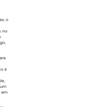
as, o
, no
o
go,
ara
co é
de,
m um
r em