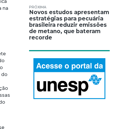
mica
a na
Novos estudos apresentam
estratégias para pecuária
brasileira reduzir emissões
de metano, que bateram
recorde
ete
do
no
 do
ação
essas
 do
se