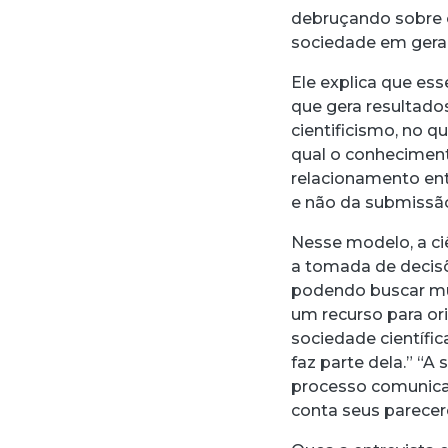
debruçando sobre o
sociedade em geral
Ele explica que es
que gera resultado
cientificismo, no q
qual o conheciment
relacionamento ent
e não da submissão
Nesse modelo, a ci
a tomada de decis
podendo buscar múl
um recurso para or
sociedade científi
faz parte dela.” “
processo comunicat
conta seus parecere