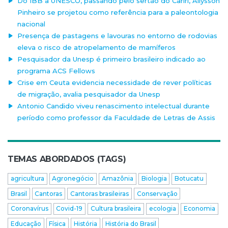
Do IBB à UNESCO, passando pelo sertão do Cariri, Allysson
Pinheiro se projetou como referência para a paleontologia
nacional
Presença de pastagens e lavouras no entorno de rodovias
eleva o risco de atropelamento de mamíferos
Pesquisador da Unesp é primeiro brasileiro indicado ao
programa ACS Fellows
Crise em Ceuta evidencia necessidade de rever políticas
de migração, avalia pesquisador da Unesp
Antonio Candido viveu renascimento intelectual durante
período como professor da Faculdade de Letras de Assis
TEMAS ABORDADOS (TAGS)
agricultura
Agronegócio
Amazônia
Biologia
Botucatu
Brasil
Cantoras
Cantoras brasileiras
Conservação
Coronavírus
Covid-19
Cultura brasileira
ecologia
Economia
Educação
Física
História
História do Brasil