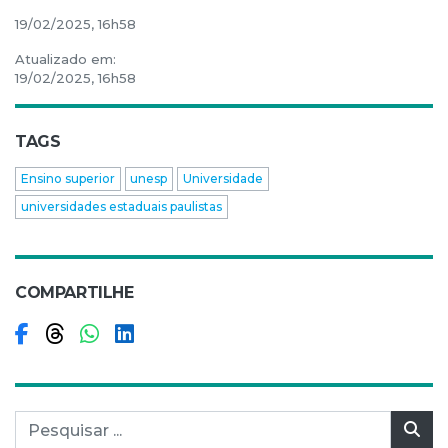
19/02/2025, 16h58
Atualizado em:
19/02/2025, 16h58
TAGS
Ensino superior
unesp
Universidade
universidades estaduais paulistas
COMPARTILHE
Compartilhar no Facebook
Compartilhar no Threads
Compartilhar no WhatsApp
Compartilhar no LinkedIn
Pesquisar por:
Pes