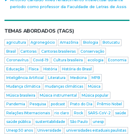
período como professor da Faculdade de Letras de Assis
TEMAS ABORDADOS (TAGS)
agricultura
Agronegócio
Amazônia
Biologia
Botucatu
Brasil
Cantoras
Cantoras brasileiras
Conservação
Coronavírus
Covid-19
Cultura brasileira
ecologia
Economia
Educação
Física
História
História do Brasil
Inteligência Artificial
Literatura
Medicina
MPB
Mudança climática
mudanças climáticas
Música
Música brasileira
Música instrumental
Música popular
Pandemia
Pesquisa
podcast
Prato do Dia
Prêmio Nobel
Relações INternacionais
rio claro
Rock
SARS-CoV-2
saúde
saúde pública
sustentabilidade
São Paulo
unesp
Unesp 50 anos
Universidade
universidades estaduais paulistas