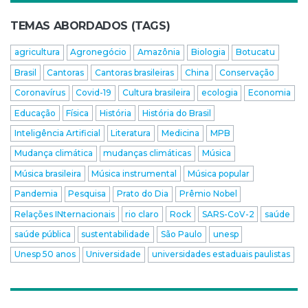
TEMAS ABORDADOS (TAGS)
agricultura
Agronegócio
Amazônia
Biologia
Botucatu
Brasil
Cantoras
Cantoras brasileiras
China
Conservação
Coronavírus
Covid-19
Cultura brasileira
ecologia
Economia
Educação
Física
História
História do Brasil
Inteligência Artificial
Literatura
Medicina
MPB
Mudança climática
mudanças climáticas
Música
Música brasileira
Música instrumental
Música popular
Pandemia
Pesquisa
Prato do Dia
Prêmio Nobel
Relações INternacionais
rio claro
Rock
SARS-CoV-2
saúde
saúde pública
sustentabilidade
São Paulo
unesp
Unesp 50 anos
Universidade
universidades estaduais paulistas