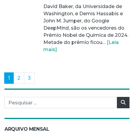
David Baker, da Universidade de
Washington, e Demis Hassabis e
John M. Jumper, do Google
DeepMind, são os vencedores do
Prêmio Nobel de Química de 2024.
Metade do prêmio ficou…
[Leia
mais]
(current)
1
2
3
Pesquisar por:
Pes
ARQUIVO MENSAL