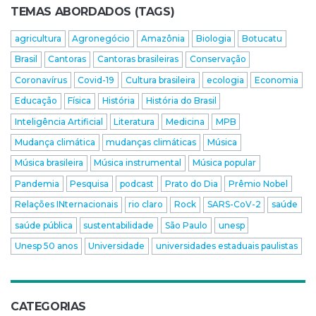
TEMAS ABORDADOS (TAGS)
agricultura
Agronegócio
Amazônia
Biologia
Botucatu
Brasil
Cantoras
Cantoras brasileiras
Conservação
Coronavírus
Covid-19
Cultura brasileira
ecologia
Economia
Educação
Física
História
História do Brasil
Inteligência Artificial
Literatura
Medicina
MPB
Mudança climática
mudanças climáticas
Música
Música brasileira
Música instrumental
Música popular
Pandemia
Pesquisa
podcast
Prato do Dia
Prêmio Nobel
Relações INternacionais
rio claro
Rock
SARS-CoV-2
saúde
saúde pública
sustentabilidade
São Paulo
unesp
Unesp 50 anos
Universidade
universidades estaduais paulistas
CATEGORIAS