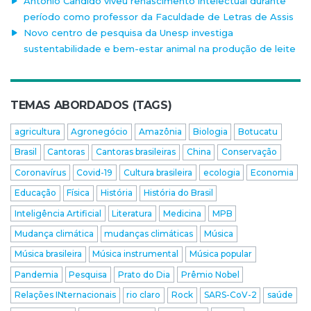
Antonio Candido viveu renascimento intelectual durante
período como professor da Faculdade de Letras de Assis
Novo centro de pesquisa da Unesp investiga
sustentabilidade e bem-estar animal na produção de leite
TEMAS ABORDADOS (TAGS)
agricultura
Agronegócio
Amazônia
Biologia
Botucatu
Brasil
Cantoras
Cantoras brasileiras
China
Conservação
Coronavírus
Covid-19
Cultura brasileira
ecologia
Economia
Educação
Física
História
História do Brasil
Inteligência Artificial
Literatura
Medicina
MPB
Mudança climática
mudanças climáticas
Música
Música brasileira
Música instrumental
Música popular
Pandemia
Pesquisa
Prato do Dia
Prêmio Nobel
Relações INternacionais
rio claro
Rock
SARS-CoV-2
saúde