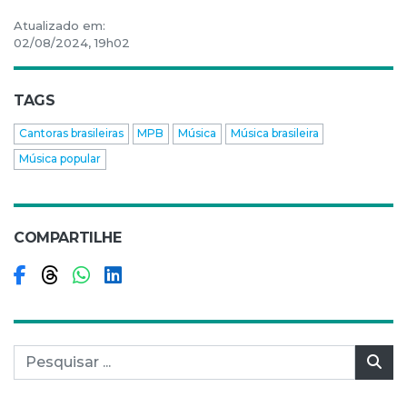
Atualizado em:
02/08/2024, 19h02
TAGS
Cantoras brasileiras
MPB
Música
Música brasileira
Música popular
COMPARTILHE
Compartilhar no Facebook
Compartilhar no Threads
Compartilhar no WhatsApp
Compartilhar no LinkedIn
Pesquisar por:
Pes