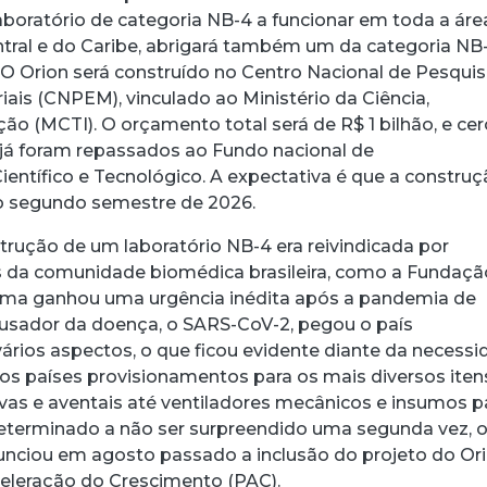
aboratório de categoria NB-4 a funcionar em toda a áre
ntral e do Caribe, abrigará também um da categoria NB
. O Orion será construído no Centro Nacional de Pesqui
ais (CNPEM), vinculado ao Ministério da Ciência,
ão (MCTI). O orçamento total será de R$ 1 bilhão, e cer
já foram repassados ao Fundo nacional de
entífico e Tecnológico. A expectativa é que a constru
 o segundo semestre de 2026.
trução de um laboratório NB-4 era reivindicada por
s da comunidade biomédica brasileira, como a Fundaçã
ema ganhou uma urgência inédita após a pandemia de
causador da doença, o SARS-CoV-2, pegou o país
rios aspectos, o que ficou evidente diante da necess
ros países provisionamentos para os mais diversos iten
vas e aventais até ventiladores mecânicos e insumos p
Determinado a não ser surpreendido uma segunda vez, 
unciou em agosto passado a inclusão do projeto do Or
eleração do Crescimento (PAC).