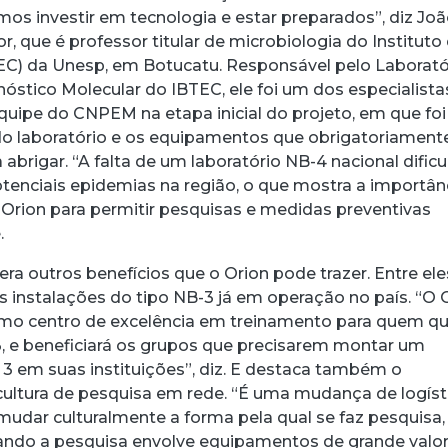
mos investir em tecnologia e estar preparados”, diz Jo
r, que é professor titular de microbiologia do Instituto
EC) da Unesp, em Botucatu. Responsável pelo Laborató
nóstico Molecular do IBTEC, ele foi um dos especialista
quipe do CNPEM na etapa inicial do projeto, em que foi
do laboratório e os equipamentos que obrigatoriament
 abrigar. “A falta de um laboratório NB-4 nacional dificu
tenciais epidemias na região, o que mostra a importân
 Orion para permitir pesquisas e medidas preventivas
.
ra outros benefícios que o Orion pode trazer. Entre ele
s instalações do tipo NB-3 já em operação no país. “O 
mo centro de excelência em treinamento para quem qu
 3, e beneficiará os grupos que precisarem montar um
l 3 em suas instituições”, diz. E destaca também o
cultura de pesquisa em rede. “É uma mudança de logíst
mudar culturalmente a forma pela qual se faz pesquisa,
ando a pesquisa envolve equipamentos de grande valor