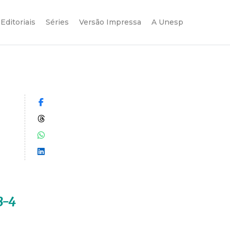
Editoriais
Séries
Versão Impressa
A Unesp
Compartilhar no Facebook
Compartilhar no Threads
Compartilhar no WhatsApp
Compartilhar no LinkedIn
B-4