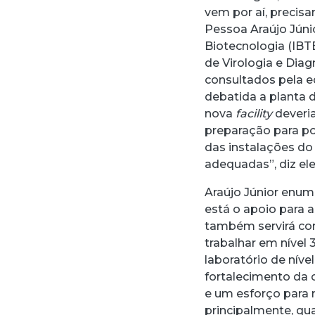
vem por aí, precisa
Pessoa Araújo Júnio
Biotecnologia (IBT
de Virologia e Diag
consultados pela e
debatida a planta 
nova
facility
deveria
preparação para po
das instalações do
adequadas”, diz ele
Araújo Júnior enume
está o apoio para a
também servirá co
trabalhar em nível
laboratório de níve
fortalecimento da 
e um esforço para 
principalmente, qu