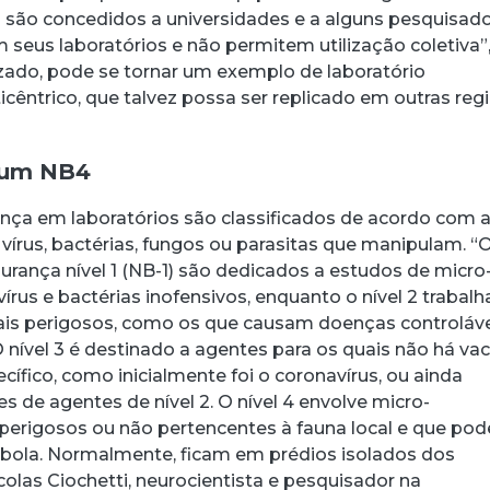
 são concedidos a universidades e a alguns pesquisado
seus laboratórios e não permitem utilização coletiva”, 
zado, pode se tornar um exemplo de laboratório
icêntrico, que talvez possa ser replicado em outras reg
 um NB4
ança em laboratórios são classificados de acordo com 
vírus, bactérias, fungos ou parasitas que manipulam. “
urança nível 1 (NB-1) são dedicados a estudos de micro
us e bactérias inofensivos, enquanto o nível 2 trabalh
s perigosos, como os que causam doenças controláve
nível 3 é destinado a agentes para os quais não há vac
ífico, como inicialmente foi o coronavírus, ou ainda
 de agentes de nível 2. O nível 4 envolve micro-
perigosos ou não pertencentes à fauna local e que po
 ebola. Normalmente, ficam em prédios isolados dos
colas Ciochetti, neurocientista e pesquisador na