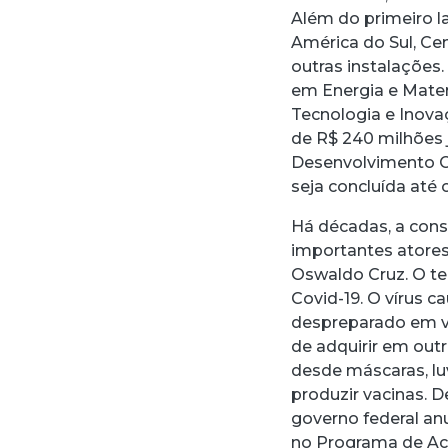
Além do primeiro l
América do Sul, Ce
outras instalações
em Energia e Materi
Tecnologia e Inovaç
de R$ 240 milhões 
Desenvolvimento Ci
seja concluída até
Há décadas, a cons
importantes atore
Oswaldo Cruz. O t
Covid-19. O vírus 
despreparado em vá
de adquirir em out
desde máscaras, lu
produzir vacinas. 
governo federal an
no Programa de Ac