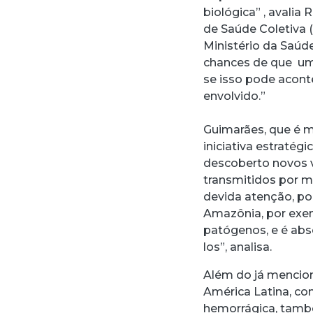
biológica” , avalia
de Saúde Coletiva (
Ministério da Saúd
chances de que um
se isso pode acont
envolvido.”
Guimarães, que é 
iniciativa estratég
descoberto novos v
transmitidos por m
devida atenção, p
Amazônia, por exem
patógenos, e é ab
los”, analisa.
Além do já mencion
América Latina, co
hemorrágica, tamb