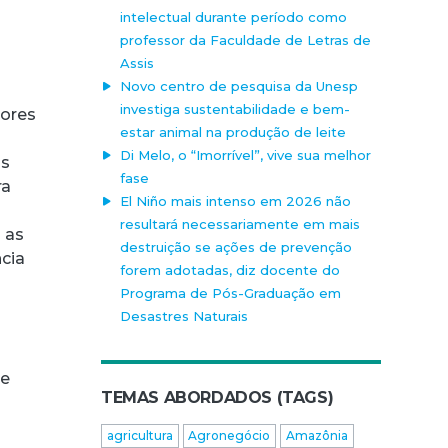
intelectual durante período como
professor da Faculdade de Letras de
Assis
Novo centro de pesquisa da Unesp
investiga sustentabilidade e bem-
dores
estar animal na produção de leite
Di Melo, o “Imorrível”, vive sua melhor
os
fase
ra
El Niño mais intenso em 2026 não
resultará necessariamente em mais
 as
destruição se ações de prevenção
cia
forem adotadas, diz docente do
Programa de Pós-Graduação em
Desastres Naturais
de
TEMAS ABORDADOS (TAGS)
agricultura
Agronegócio
Amazônia
.