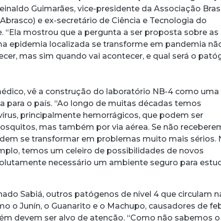
 Reinaldo Guimarães, vice-presidente da Associação Brasi
Abrasco) e ex-secretário de Ciência e Tecnologia do
e. “Ela mostrou que a pergunta a ser proposta sobre as
a epidemia localizada se transforme em pandemia nã
ecer, mas sim quando vai acontecer, e qual será o pat
médico, vê a construção do laboratório NB-4 como uma
ica para o país. “Ao longo de muitas décadas temos
írus, principalmente hemorrágicos, que podem ser
osquitos, mas também por via aérea. Se não recebere
odem se transformar em problemas muito mais sérios. 
plo, temos um celeiro de possibilidades de novos
solutamente necessário um ambiente seguro para estu
ado Sabiá, outros patógenos de nível 4 que circulam n
mo o Junín, o Guanarito e o Machupo, causadores de fe
ém devem ser alvo de atenção. “Como não sabemos o