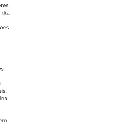
res,
diz.
iões
a
Os
-
a
is,
ina
dem