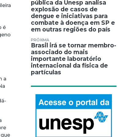
pública da Unesp analisa
leira
explosão de casos de
dengue e iniciativas para
combate à doença em SP e
o é
em outras regiões do país
ógeno
Brasil irá se tornar membro-
associado do mais
importante laboratório
internacional da física de
partículas
m a
Na
dá-
a
bre
 que