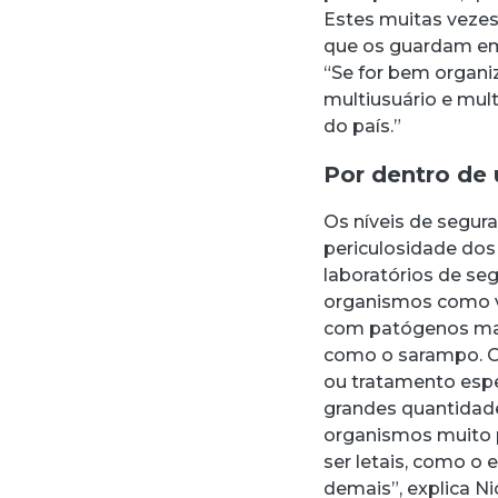
Estes muitas vezes
que os guardam em 
“Se for bem organi
multiusuário e mult
do país.”
Por dentro de
Os níveis de segur
periculosidade dos 
laboratórios de seg
organismos como vír
com patógenos mai
como o sarampo. O 
ou tratamento espec
grandes quantidades
organismos muito 
ser letais, como o
demais”, explica Ni