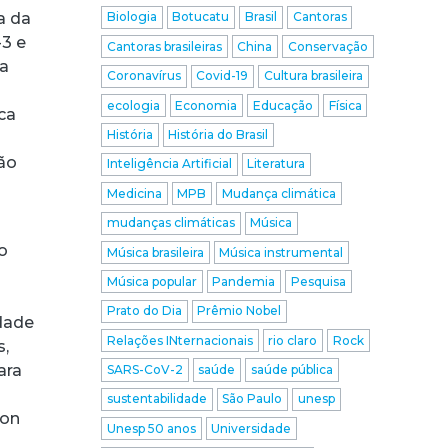
a da
Biologia
Botucatu
Brasil
Cantoras
-3 e
Cantoras brasileiras
China
Conservação
sa
Coronavírus
Covid-19
Cultura brasileira
ecologia
Economia
Educação
Física
ca
História
História do Brasil
ção
Inteligência Artificial
Literatura
Medicina
MPB
Mudança climática
mudanças climáticas
Música
o
Música brasileira
Música instrumental
Música popular
Pandemia
Pesquisa
Prato do Dia
Prêmio Nobel
idade
Relações INternacionais
rio claro
Rock
s,
ara
SARS-CoV-2
saúde
saúde pública
o
sustentabilidade
São Paulo
unesp
ion
Unesp 50 anos
Universidade