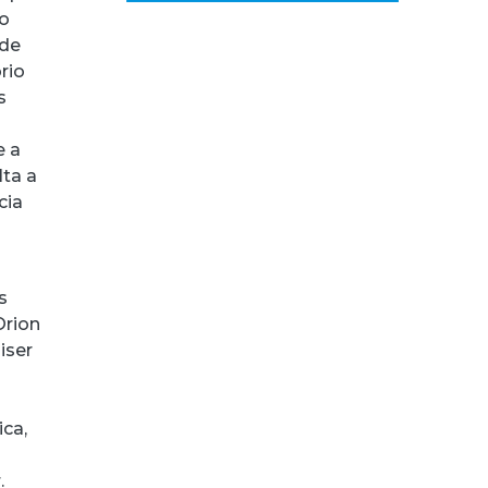
ão
 de
rio
s
e a
lta a
cia
s
Orion
iser
ica,
.