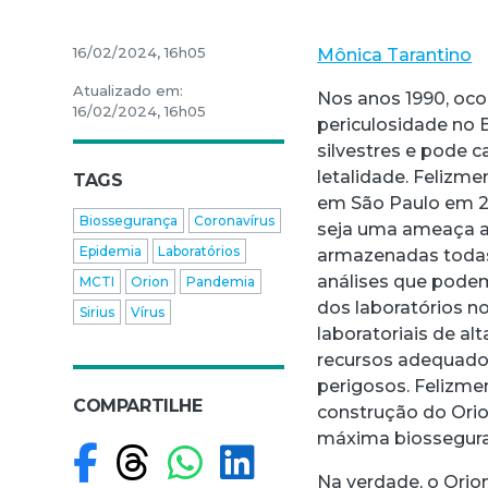
16/02/2024, 16h05
Mônica Tarantino
Atualizado em:
Nos anos 1990, oco
16/02/2024, 16h05
periculosidade no 
silvestres e pode c
letalidade. Felizme
TAGS
em São Paulo em 20
Biossegurança
Coronavírus
seja uma ameaça ao
Epidemia
Laboratórios
armazenadas todas
análises que podem
MCTI
Orion
Pandemia
dos laboratórios n
Sirius
Vírus
laboratoriais de al
recursos adequados
perigosos. Felizmen
COMPARTILHE
construção do Orion
máxima biossegur
Compartilhar no F
Compartilhar no
Compartilhar
Compartilh
Na verdade, o Orio