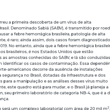
rreu a primeira descoberta de um vírus de alta
Brasil. Denominado Sabiá (SABV), é transmitido por roe
ausar a febre hemorrágica brasileira, patologia de alta
nte, é raro; ainda assim, dois casos foram diagnosticad
19. No entanto, ainda que a febre hemorrágica brasilei
s brasileiros, é nos Estados Unidos que estão
 as amostras conhecidas do SABV, e lá são conduzidas
 identificar os casos de contaminação. Essa dependên
orte-americanos decorre da ausência de instalações
ta segurança no Brasil, dotadas da infraestrutura e dos
 para a manipulação e as análises desses vírus muito
te, este quadro está para mudar, e o Brasil já planeja a
, seu primeiro laboratório de categoria NB-4, que é a 
ança.
acebook
 Threads
 no WhatsApp
ar no LinkedIn
2
n será um complexo laboratorial com área de 20 mil m