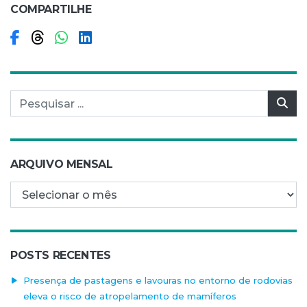
COMPARTILHE
Compartilhar no Facebook
Compartilhar no Threads
Compartilhar no WhatsApp
Compartilhar no LinkedIn
Pesquisar por:
Pes
ARQUIVO MENSAL
Arquivo mensal
POSTS RECENTES
Presença de pastagens e lavouras no entorno de rodovias
eleva o risco de atropelamento de mamíferos