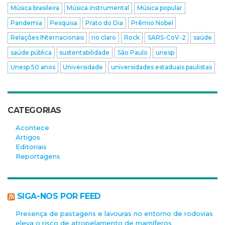
Música brasileira
Música instrumental
Música popular
Pandemia
Pesquisa
Prato do Dia
Prêmio Nobel
Relações INternacionais
rio claro
Rock
SARS-CoV-2
saúde
saúde pública
sustentabilidade
São Paulo
unesp
Unesp 50 anos
Universidade
universidades estaduais paulistas
CATEGORIAS
Acontece
Artigos
Editoriais
Reportagens
SIGA-NOS POR FEED
Presença de pastagens e lavouras no entorno de rodovias
eleva o risco de atropelamento de mamíferos