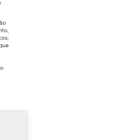
e
rão
nto,
cos;
 que
 o