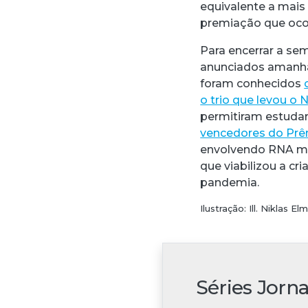
equivalente a mais
premiação que ocor
Para encerrar a se
anunciados amanhã 
foram conhecidos
o trio que levou o 
permitiram estudar
vencedores do Prêm
envolvendo RNA me
que viabilizou a c
pandemia.
Ilustração: Ill. Niklas
Séries Jorn