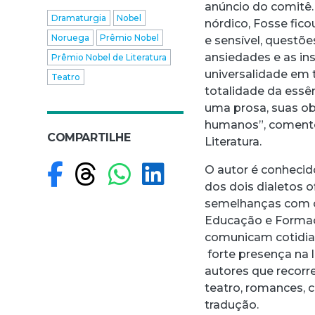
anúncio do comitê
Dramaturgia
Nobel
nórdico, Fosse fic
Noruega
Prêmio Nobel
e sensível, questõ
ansiedades e as in
Prêmio Nobel de Literatura
universalidade em t
Teatro
totalidade da essê
uma prosa, suas ob
humanos”, comento
COMPARTILHE
Literatura.
Compartilhar no F
Compartilhar no
Compartilhar
Compartilh
O autor é conheci
dos dois dialetos o
semelhanças com o
Educação e Formaç
comunicam cotidia
forte presença na 
autores que recorr
teatro, romances, c
tradução.