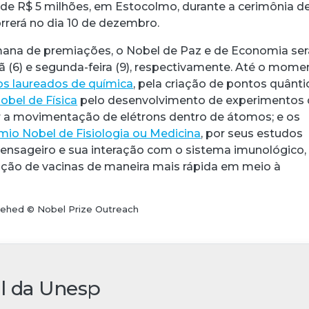
 de R$ 5 milhões, em Estocolmo, durante a cerimônia d
rerá no dia 10 de dezembro.
mana de premiações, o Nobel de Paz e de Economia se
(6) e segunda-feira (9), respectivamente. Até o mome
os laureados de química
, pela criação de pontos quânti
Nobel de Física
pelo desenvolvimento de experimentos
 a movimentação de elétrons dentro de átomos; e os
io Nobel de Fisiologia ou Medicina
, por seus estudos
nsageiro e sua interação com o sistema imunológico,
riação de vacinas de maneira mais rápida em meio à
 Elmehed © Nobel Prize Outreach
al da Unesp