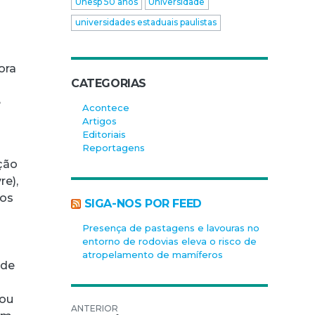
Unesp 50 anos
Universidade
universidades estaduais paulistas
ora
CATEGORIAS
a
e
Acontece
Artigos
Editoriais
Reportagens
ção
re),
 os
SIGA-NOS POR FEED
Presença de pastagens e lavouras no
entorno de rodovias eleva o risco de
atropelamento de mamíferos
 de
iou