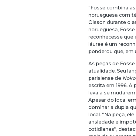
“Fosse combina as 
norueguesa com téc
Olsson durante o a
norueguesa, Fosse
reconhecesse que e
láurea é um recon
ponderou que, em ú
As peças de Fosse
atualidade. Seu l
parisiense de
Noko
escrita em 1996. A
leva a se mudarem 
Apesar do local er
dominar a dupla qu
local. “Na peça, e
ansiedade e impot
cotidianas”, desta