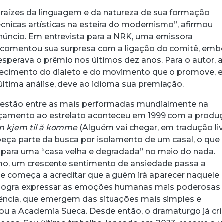
raízes da linguagem e da natureza de sua formação
nicas artísticas na esteira do modernismo”, afirmou
núncio. Em entrevista para a NRK, uma emissora
 comentou sua surpresa com a ligação do comitê, emb
sperava o prêmio nos últimos dez anos. Para o autor, 
hecimento do dialeto e do movimento que o promove, 
ltima análise, deve ao idioma sua premiação.
 estão entre as mais performadas mundialmente na
ançamento ao estrelato aconteceu em 1999 com a produ
n kjem til å komme
(Alguém vai chegar, em tradução liv
 peça parte da busca por isolamento de um casal, o que
para uma “casa velha e degradada” no meio do nada.
mo, um crescente sentimento de ansiedade passa a
e começa a acreditar que alguém irá aparecer naquele
le logra expressar as emoções humanas mais poderosas
ência, que emergem das situações mais simples e
cou a Academia Sueca. Desde então, o dramaturgo já cr