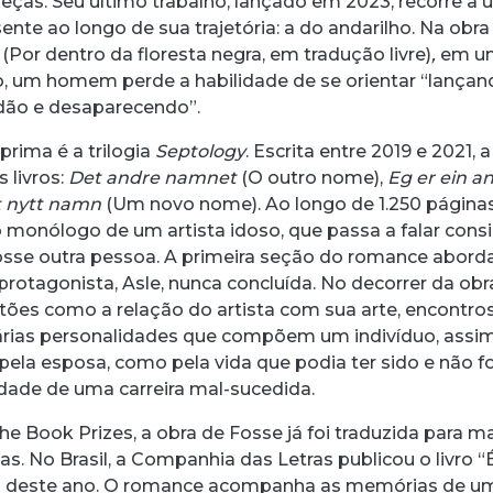
eças. Seu último trabalho, lançado em 2023, recorre a
nte ao longo de sua trajetória: a do andarilho. Na obr
e
(Por dentro da floresta negra, em tradução livre)
,
em u
o, um homem perde a habilidade de se orientar “lança
idão e desaparecendo”.
prima é a trilogia
Septology
. Escrita entre 2019 e 2021, a
 livros:
Det andre namnet
(O outro nome),
Eg er ein a
t nytt namn
(Um novo nome). Ao longo de 1.250 páginas
 monólogo de um artista idoso, que passa a falar cons
se outra pessoa. A primeira seção do romance abord
 protagonista, Asle, nunca concluída. No decorrer da obr
ões como a relação do artista com sua arte, encontro
várias personalidades que compõem um indivíduo, assi
pela esposa, como pela vida que podia ter sido e não fo
idade de uma carreira mal-sucedida.
e Book Prizes, a obra de Fosse já foi traduzida para m
s. No Brasil, a Companhia das Letras publicou o livro “
o deste ano. O romance acompanha as memórias de u