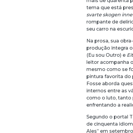
mais de quarenta p
tema que está prese
svarte
skogen inn
rompante de delíri
seu carro na escur
Na prosa, sua obra-
produção integra os
(Eu sou Outro) e
Ei
leitor acompanha o
mesmo como se fos
pintura favorita do
Fosse aborda quest
internos entre as 
como o luto, tanto 
enfrentando a real
Segundo o portal Th
de cinquenta idioma
Ales” em setembr