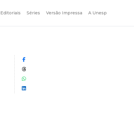
Editoriais
Séries
Versão Impressa
A Unesp
Compartilhar no Facebook
Compartilhar no Threads
Compartilhar no WhatsApp
Compartilhar no LinkedIn