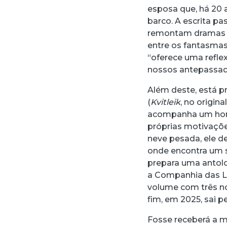
esposa que, há 20 
barco. A escrita 
remontam dramas f
entre os fantasmas
“oferece uma refle
nossos antepassad
Além deste, está p
(
Kvitleik
, no origin
acompanha um hom
próprias motivaçõe
neve pesada, ele de
onde encontra um s
prepara uma antolo
a Companhia das L
volume com três no
fim, em 2025, sai p
Fosse receberá a m