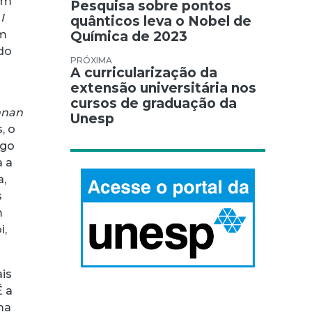
Navegação de Post
 um
Pesquisa sobre pontos
a
I
quânticos leva o Nobel de
m
Química de 2023
ndo
A curricularização da
extensão universitária nos
cursos de graduação da
nnan
Unesp
, o
igo
a a
a,
s
m
i,
ais
É a
ma