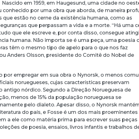
. Nascido em 1959, em Haugesund, uma cidade no oest
ou conhecido por uma obra que aborda, de maneira pro
es que estão no cerne da existência humana, como as
seguranças que perpassam a vida e a morte. “Há uma c
udo que ele escreve e, por conta disso, consegue atingi
ncia humana. Não importa se é uma peça, uma poesia 
ras têm o mesmo tipo de apelo para o que nos faz
u Anders Olsson, presidente do Comitê do Nobel de
acebook
 Threads
 no WhatsApp
ar no LinkedIn
do por empregar em sua obra o Nynorsk, o menos com
ficiais noruegueses, cujas características preservam
 antigo nórdico. Segundo a Direção Norueguesa de
ão, menos de 15% da população norueguesa se
namente pelo dialeto. Apesar disso, o Nynorsk manté
literatura do país, e Fosse é um dos mais proeminentes
em a ele como matéria prima para escrever suas peças
oleções de poesia, ensaios, livros infantis e trabalhos d