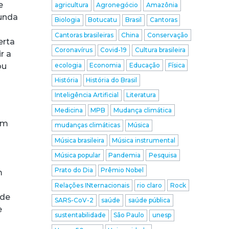
e
agricultura
Agronegócio
Amazônia
funda
Biologia
Botucatu
Brasil
Cantoras
Cantoras brasileiras
China
Conservação
erta
Coronavírus
Covid-19
Cultura brasileira
r a
ecologia
Economia
Educação
Física
ou
História
História do Brasil
Inteligência Artificial
Literatura
Medicina
MPB
Mudança climática
um
mudanças climáticas
Música
Música brasileira
Música instrumental
Música popular
Pandemia
Pesquisa
Prato do Dia
Prêmio Nobel
m
Relações INternacionais
rio claro
Rock
 de
SARS-CoV-2
saúde
saúde pública
e
sustentabilidade
São Paulo
unesp