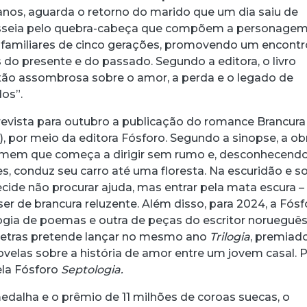
anos, aguarda o retorno do marido que um dia saiu de
passeia pelo quebra-cabeça que compõem a personagem
amiliares de cinco gerações, promovendo um encontr
 do presente e do passado. Segundo a editora, o livro
xão assombrosa sobre o amor, a perda e o legado de
os”.
revista para outubro a publicação do romance Brancura
al), por meio da editora Fósforo. Segundo a sinopse, a ob
em que começa a dirigir sem rumo e, desconhecendo
s, conduz seu carro até uma floresta. Na escuridão e s
cide não procurar ajuda, mas entrar pela mata escura –
er de brancura reluzente. Além disso, para 2024, a Fósf
gia de poemas e outra de peças do escritor norueguês
etras pretende lançar no mesmo ano
Trilogia
, premiad
velas sobre a história de amor entre um jovem casal. 
ela Fósforo
Septologia.
edalha e o prêmio de 11 milhões de coroas suecas, o